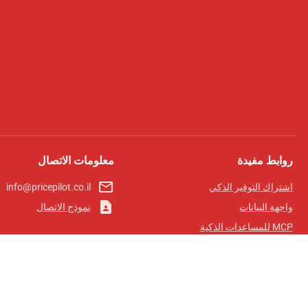
روابط مفيدة
معلومات الاتصال
mail_outline
اشتراك التوفير الذكي
info@pricepilot.co.il
contact_page
واجهة البيانات
نموذج الاتصال
MCP للمساعدات الذكية
مجلة برايس بايلوت
لوحة الصدارة
معلومات عنا
شروط الخدمة