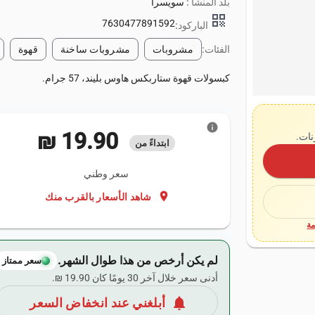
بلد المنشأ :
سويسرا
qr_code
7630477891592
الباركود:
الفئات:
مشروبات
مشروبات ساخنة
قهوة
كبسولات قهوة ستاربكس هاوس بليند، 57 جرام.
info
‏19.90 ₪
نات.
ابتداءً من
سعر وطني
location_on
شاهد الأسعار بالقرب منك
ة
لم يكن أرخص من هذا طوال الشهر.
سعر ممتاز
أدنى سعر خلال آخر 30 يومًا كان ‏19.90 ₪.
notifications
أبلغني عند انخفاض السعر