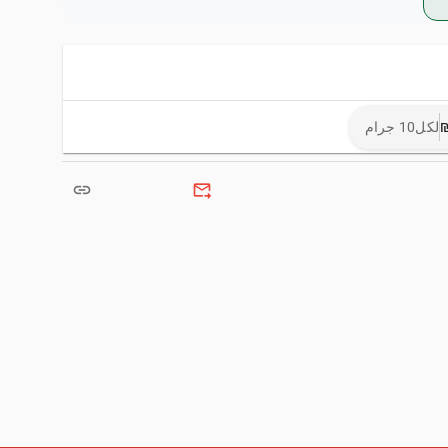
لكل10 جرام
link
forward_to_inbox