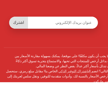
اشترك
يجب أن يكون مكلفًا! على موقعنا، يمكنك بسهولة مقارنة الأسعار بين
بدائل أرخص للمنتجات التي تحبها، والاستمتاع بتجربة تسوق أكثر ذكاءً
أن نتدلل بأسعار أكثر عدلاً، بغض النظر عن وضعنا المالي.
تالي؟ انضم إلى
اشتراك التوفير الذكي
الخاص بنا! مقابل مبلغ رمزي، ستحصل
ص الأسعار بالنسبة لك، وأدوات متقدمة للتوفير، ونقل سلس لعربتك إلى
وبر ماركت.
سبوك
الخاص بنا للحصول على التحديثات ونصائح التوفير والمزيد!