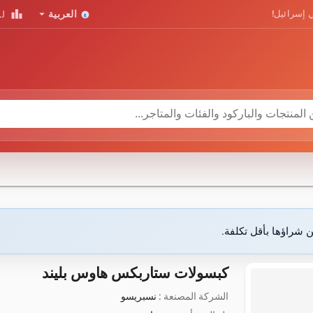
leaderboard
arrow_drop_down
 إسرائيل!
العربية
لو
ن شراؤها بأقل تكلفة.
كبسولات ستاربكس هاوس بليند
الشركة المصنعة :
نسبريسو