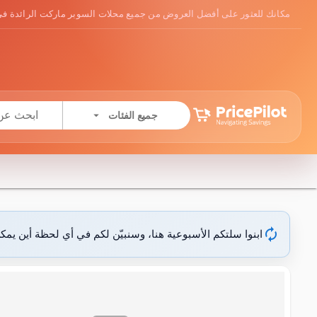
مكانك للعثور على أفضل العروض من جميع محلات السوبر ماركت الرائدة في
arrow_drop_down
جميع الفئات
autorenew
ابنوا سلتكم الأسبوعية هنا، وسنبيّن لكم في أي لحظة أين يمك