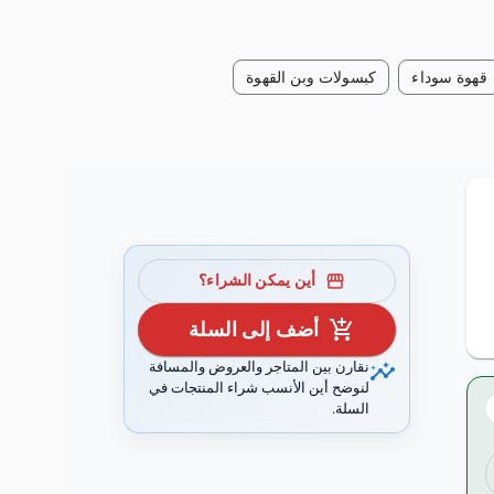
قهوة سوداء
كبسولات وبن القهوة
storefront
أين يمكن الشراء؟
add_shopping_cart
أضف إلى السلة
insights
نقارن بين المتاجر والعروض والمسافة
لنوضح أين الأنسب شراء المنتجات في
السلة.