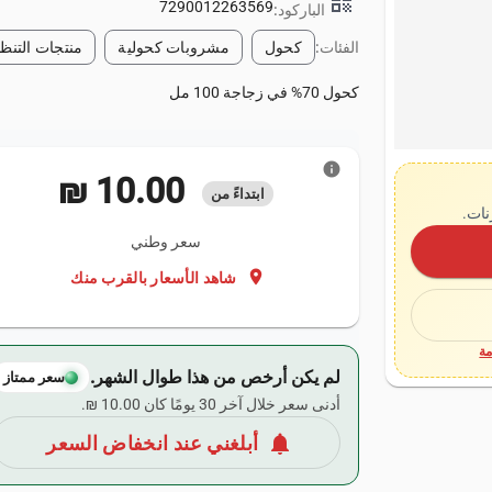
qr_code
7290012263569
الباركود:
الفئات:
كحول
مشروبات كحولية
منتجات التنظ
كحول 70% في زجاجة 100 مل
info
‏10.00 ₪
ابتداءً من
نات.
سعر وطني
location_on
شاهد الأسعار بالقرب منك
ة
لم يكن أرخص من هذا طوال الشهر.
سعر ممتاز
أدنى سعر خلال آخر 30 يومًا كان ‏10.00 ₪.
notifications
أبلغني عند انخفاض السعر