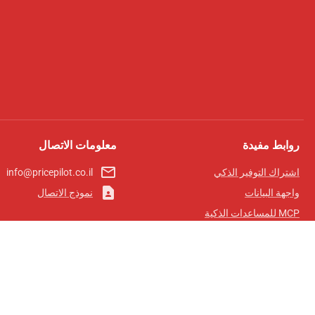
روابط مفيدة
معلومات الاتصال
mail_outline
اشتراك التوفير الذكي
info@pricepilot.co.il
contact_page
واجهة البيانات
نموذج الاتصال
MCP للمساعدات الذكية
مجلة برايس بايلوت
لوحة الصدارة
معلومات عنا
شروط الخدمة