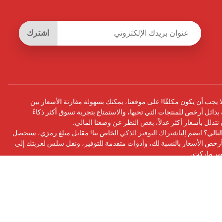
اشترك
يجب أن يكون مكلفًا! على موقعنا، يمكنك بسهولة مقارنة الأسعار بين
بدائل أرخص للمنتجات التي تحبها، والاستمتاع بتجربة تسوق أكثر ذكاءً
أن نتدلل بأسعار أكثر عدلاً، بغض النظر عن وضعنا المالي.
تالي؟ انضم إلى
اشتراك التوفير الذكي
الخاص بنا! مقابل مبلغ رمزي، ستحصل
ص الأسعار بالنسبة لك، وأدوات متقدمة للتوفير، ونقل سلس لعربتك إلى
وبر ماركت.
سبوك
الخاص بنا للحصول على التحديثات ونصائح التوفير والمزيد!