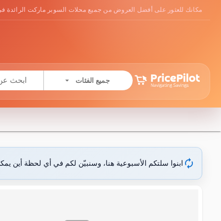
مكانك للعثور على أفضل العروض من جميع محلات السوبر ماركت الرائدة في
arrow_drop_down
جميع الفئات
autorenew
ابنوا سلتكم الأسبوعية هنا، وسنبيّن لكم في أي لحظة أين يمك