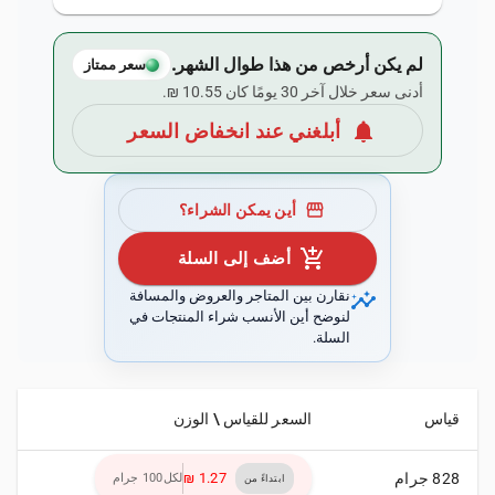
لم يكن أرخص من هذا طوال الشهر.
سعر ممتاز
أدنى سعر خلال آخر 30 يومًا كان ‏10.55 ₪.
notifications
أبلغني عند انخفاض السعر
storefront
أين يمكن الشراء؟
add_shopping_cart
أضف إلى السلة
insights
نقارن بين المتاجر والعروض والمسافة
لنوضح أين الأنسب شراء المنتجات في
السلة.
قياس
السعر للقياس \ الوزن
828 جرام
لكل100 جرام
ابتداءً من