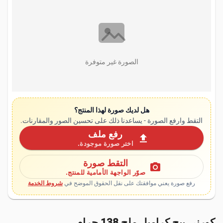
الصورة غير متوفرة
هل لديك صورة لهذا المنتج؟
التقط وارفع الصورة - يساعدنا ذلك على تحسين الصور والمقارنات.
رفع ملف
upload
اختر صورة موجودة.
التقط صورة
photo_camera
صوّر الواجهة الأمامية للمنتج.
رفع صورة يعني موافقتك على نقل الحقوق الموضح في
شروط الخدمة
كورني بيج كراميل ملح 138 جرام