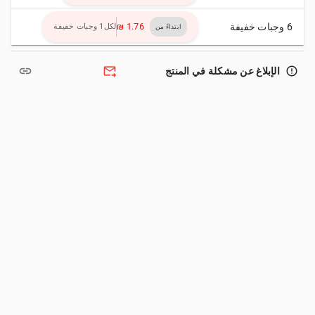
6 وجبات خفيفة
لكل1 وجبات خفيفة
ابتداءً من
link
forward_to_inbox
error_outline
الإبلاغ عن مشكلة في المنتج