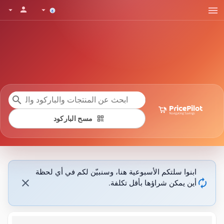
menu
person
arrow_drop_down
arrow_drop_down
search
qr_code
مسح الباركود
ابنوا سلتكم الأسبوعية هنا، وسنبيّن لكم في أي لحظة
close
autorenew
أين يمكن شراؤها بأقل تكلفة.