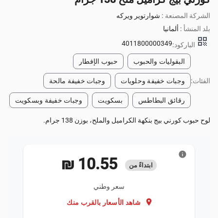
الشركة المصنعة :
شوارتوير ويركه
بلد المنشأ :
ألمانيا
qr_code
4011800000349
الباركود:
البقوليات والحبوب
حبوب الإفطار
الفئات:
وجبات خفيفة وحلويات
وجبات خفيفة مالحة
رقائق البطاطس
بسكويت
وجبات خفيفة وبسكويت
لوح حبوب كورني بيج بنكهة الكراميل والملح، بوزن 138 جرام.
info
‏10.55 ₪
ابتداءً من
سعر وطني
location_on
شاهد الأسعار بالقرب منك