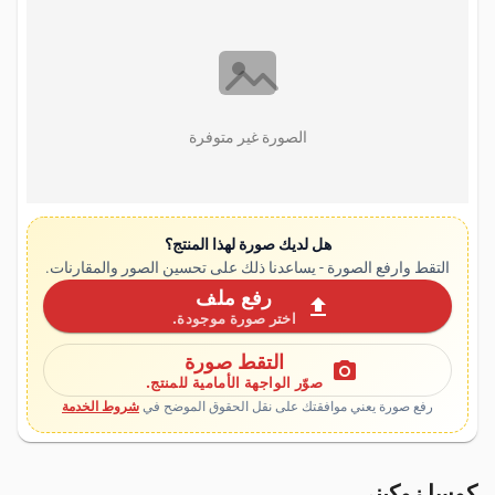
الصورة غير متوفرة
هل لديك صورة لهذا المنتج؟
التقط وارفع الصورة - يساعدنا ذلك على تحسين الصور والمقارنات.
رفع ملف
upload
اختر صورة موجودة.
التقط صورة
photo_camera
صوّر الواجهة الأمامية للمنتج.
رفع صورة يعني موافقتك على نقل الحقوق الموضح في
شروط الخدمة
كوسا زوكيني