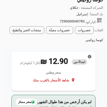
الشركة المصنعة :
حكلاي
بلد المنشأ :
إسرائيل
qr_code
7290000040783
الباركود:
الفئات:
خضروات
خضروات معبأة
منتجات الخبز والطبخ
كوسا زوكيني
info
‏12.90 ₪
ابتداءً من
لكل1 كيلوغرام
سعر وطني
location_on
شاهد الأسعار بالقرب منك
لم يكن أرخص من هذا طوال الشهر.
سعر ممتاز