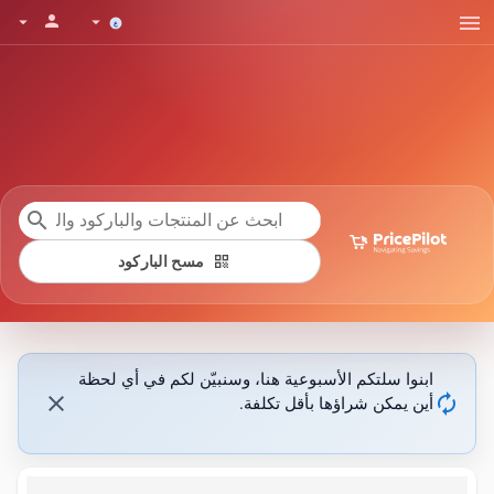
menu
person
arrow_drop_down
arrow_drop_down
search
qr_code
مسح الباركود
ابنوا سلتكم الأسبوعية هنا، وسنبيّن لكم في أي لحظة
close
autorenew
أين يمكن شراؤها بأقل تكلفة.