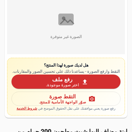
الصورة غير متوفرة
هل لديك صورة لهذا المنتج؟
التقط وارفع الصورة - يساعدنا ذلك على تحسين الصور والمقارنات.
رفع ملف
upload
اختر صورة موجودة.
التقط صورة
photo_camera
صوّر الواجهة الأمامية للمنتج.
رفع صورة يعني موافقتك على نقل الحقوق الموضح في
شروط الخدمة
لبنة مضاف إليها شبت مطحون 200 جرام من