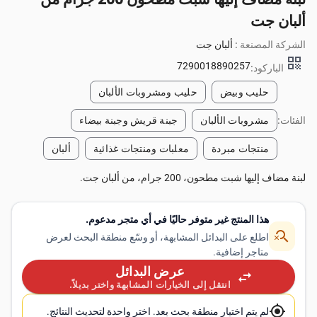
ألبان جت
الشركة المصنعة :
ألبان جت
qr_code
7290018890257
الباركود:
حليب وبيض
حليب ومشروبات الألبان
الفئات:
مشروبات الألبان
جبنة قريش وجبنة بيضاء
منتجات مبردة
معلبات ومنتجات غذائية
ألبان
لبنة مضاف إليها شبت مطحون، 200 جرام، من ألبان جت.
هذا المنتج غير متوفر حاليًا في أي متجر مدعوم.
search_off
اطلع على البدائل المشابهة، أو وسّع منطقة البحث لعرض
متاجر إضافية.
عرض البدائل
swap_horiz
انتقل إلى الخيارات المشابهة واختر بديلاً.
my_location
لم يتم اختيار منطقة بحث بعد. اختر واحدة لتحديث النتائج.