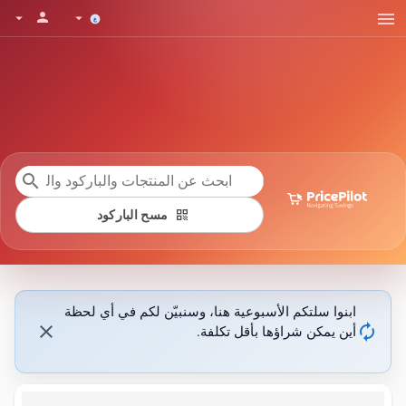
menu
person
arrow_drop_down
arrow_drop_down
search
qr_code
مسح الباركود
ابنوا سلتكم الأسبوعية هنا، وسنبيّن لكم في أي لحظة
close
autorenew
أين يمكن شراؤها بأقل تكلفة.