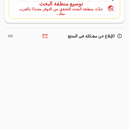
توسيع منطقة البحث
travel_explore
حدّث منطقة البحث للتحقق من التوفر مجددًا بالقرب
منك.
link
forward_to_inbox
error_outline
الإبلاغ عن مشكلة في المنتج