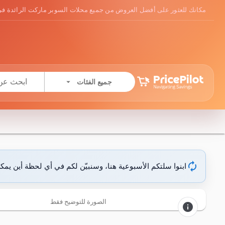
مكانك للعثور على أفضل العروض من جميع محلات السوبر ماركت الرائدة في
arrow_drop_down
جميع الفئات
autorenew
ابنوا سلتكم الأسبوعية هنا، وسنبيّن لكم في أي لحظة أين يمك
الصورة للتوضيح فقط
info