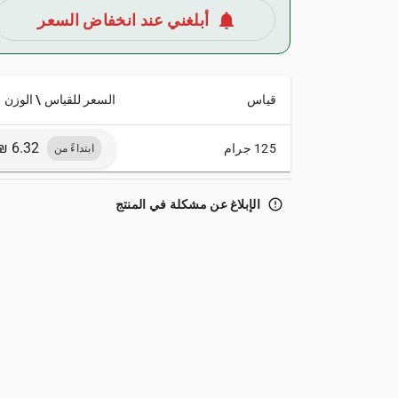
notifications
أبلغني عند انخفاض السعر
قياس
السعر للقياس \ الوزن
125 جرام
ابتداءً من
error_outline
الإبلاغ عن مشكلة في المنتج