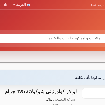
leaderboard
arrow_drop_down
 إسرائيل!
العربية
لو
ن شراؤها بأقل تكلفة.
لواكر كوادرتيني شوكولاتة 125 جرام
الشركة المصنعة :
لواكر