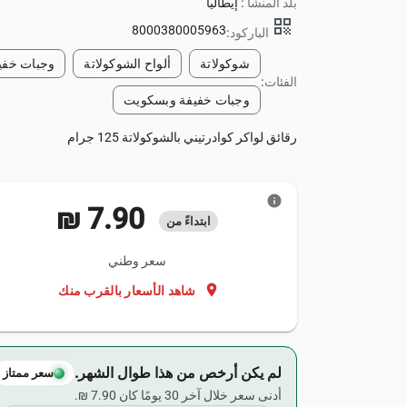
بلد المنشأ :
إيطاليا
qr_code
8000380005963
الباركود:
شوكولاتة
ألواح الشوكولاتة
وجبات خفي
الفئات:
وجبات خفيفة وبسكويت
رقائق لواكر كوادرتيني بالشوكولاتة 125 جرام
info
‏7.90 ₪
ابتداءً من
سعر وطني
location_on
شاهد الأسعار بالقرب منك
لم يكن أرخص من هذا طوال الشهر.
سعر ممتاز
أدنى سعر خلال آخر 30 يومًا كان ‏7.90 ₪.