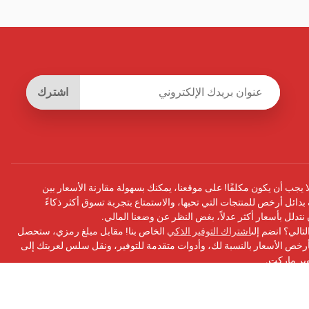
اشترك
يجب أن يكون مكلفًا! على موقعنا، يمكنك بسهولة مقارنة الأسعار بين
بدائل أرخص للمنتجات التي تحبها، والاستمتاع بتجربة تسوق أكثر ذكاءً
أن نتدلل بأسعار أكثر عدلاً، بغض النظر عن وضعنا المالي.
تالي؟ انضم إلى
اشتراك التوفير الذكي
الخاص بنا! مقابل مبلغ رمزي، ستحصل
ص الأسعار بالنسبة لك، وأدوات متقدمة للتوفير، ونقل سلس لعربتك إلى
وبر ماركت.
سبوك
الخاص بنا للحصول على التحديثات ونصائح التوفير والمزيد!