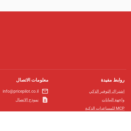
روابط مفيدة
معلومات الاتصال
mail_outline
اشتراك التوفير الذكي
info@pricepilot.co.il
contact_page
واجهة البيانات
نموذج الاتصال
MCP للمساعدات الذكية
مجلة برايس بايلوت
لوحة الصدارة