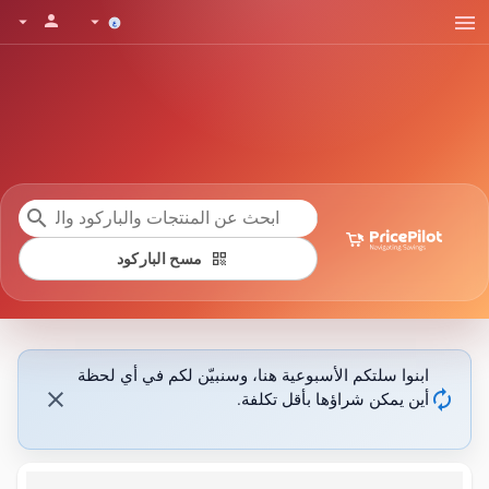
menu
person
arrow_drop_down
arrow_drop_down
search
qr_code
مسح الباركود
ابنوا سلتكم الأسبوعية هنا، وسنبيّن لكم في أي لحظة
close
autorenew
أين يمكن شراؤها بأقل تكلفة.