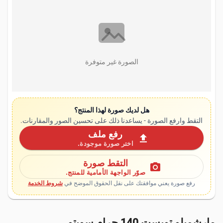
الصورة غير متوفرة
هل لديك صورة لهذا المنتج؟
التقط وارفع الصورة - يساعدنا ذلك على تحسين الصور والمقارنات.
رفع ملف
upload
اختر صورة موجودة.
التقط صورة
photo_camera
صوّر الواجهة الأمامية للمنتج.
رفع صورة يعني موافقتك على نقل الحقوق الموضح في
شروط الخدمة
مارشميلو تويست 140 جرام سويتو