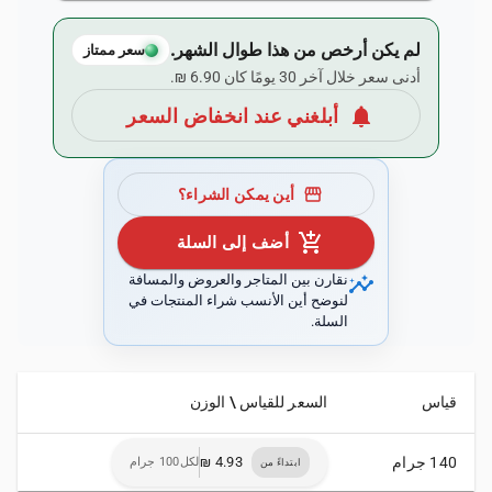
لم يكن أرخص من هذا طوال الشهر.
سعر ممتاز
أدنى سعر خلال آخر 30 يومًا كان ‏6.90 ₪.
notifications
أبلغني عند انخفاض السعر
storefront
أين يمكن الشراء؟
add_shopping_cart
أضف إلى السلة
insights
نقارن بين المتاجر والعروض والمسافة
لنوضح أين الأنسب شراء المنتجات في
السلة.
قياس
السعر للقياس \ الوزن
140 جرام
لكل100 جرام
ابتداءً من