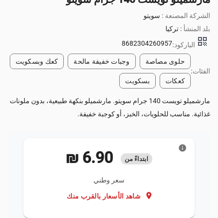
الشركة المصنعة :
سويتو
بلد المنشأ :
تركيا
qr_code
8682304260957
الباركود:
حلوى مصاصة
وجبات خفيفة مالحة
كعك وبسكويت
الفئات:
كعكات
بسكويت
مارشميلو تويست 140 جرام سويتو. مارشميلو بنكهة طبيعية، بدون ملونات
غذائية. مناسب للحلويات، الخبز، أو كوجبة خفيفة.
info
‏6.90 ₪
ابتداءً من
سعر وطني
location_on
شاهد الأسعار بالقرب منك