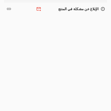
link
forward_to_inbox
error_outline
الإبلاغ عن مشكلة في المنتج