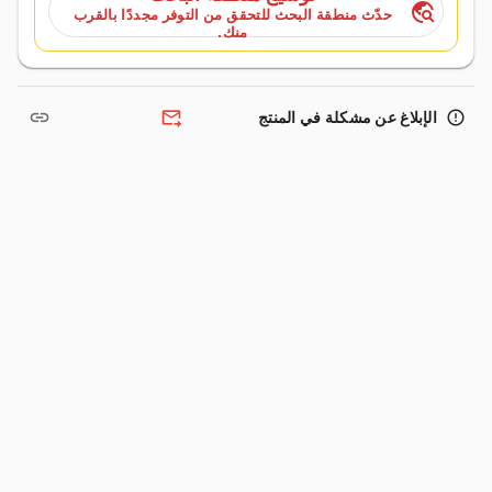
travel_explore
حدّث منطقة البحث للتحقق من التوفر مجددًا بالقرب
منك.
link
forward_to_inbox
error_outline
الإبلاغ عن مشكلة في المنتج