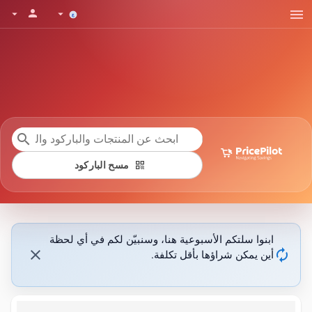
menu
person
arrow_drop_down
arrow_drop_down
search
qr_code
مسح الباركود
ابنوا سلتكم الأسبوعية هنا، وسنبيّن لكم في أي لحظة
close
autorenew
أين يمكن شراؤها بأقل تكلفة.