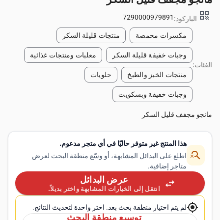
qr_code
7290000979891
الباركود:
مكسرات محمصة
منتجات قليلة السكر
وجبات خفيفة قليلة السكر
معلبات ومنتجات غذائية
الفئات:
منتجات الخبز والطبخ
حلويات
وجبات خفيفة وبسكويت
مانجو مجفف قليل السكر
هذا المنتج غير متوفر حاليًا في أي متجر مدعوم.
search_off
اطلع على البدائل المشابهة، أو وسّع منطقة البحث لعرض
متاجر إضافية.
عرض البدائل
swap_horiz
انتقل إلى الخيارات المشابهة واختر بديلاً.
my_location
لم يتم اختيار منطقة بحث بعد. اختر واحدة لتحديث النتائج.
توسيع منطقة البحث