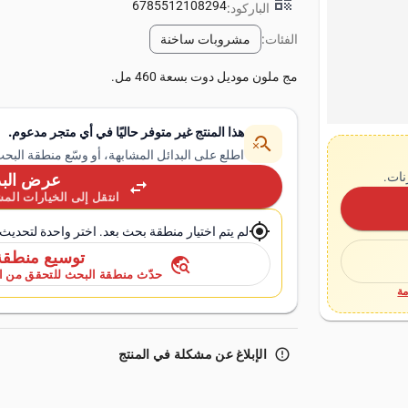
qr_code
6785512108294
الباركود:
الفئات:
مشروبات ساخنة
مج ملون موديل دوت بسعة 460 مل.
هذا المنتج غير متوفر حاليًا في أي متجر مدعوم.
search_off
اطلع على البدائل المشابهة، أو وسّع منطقة الب
نات.
عرض البد
swap_horiz
انتقل إلى الخيارات المشا
my_location
لم يتم اختيار منطقة بحث بعد. اختر واحدة لتحديث ا
توسيع منطقة
travel_explore
حدّث منطقة البحث للتحقق من ال
ة
error_outline
الإبلاغ عن مشكلة في المنتج