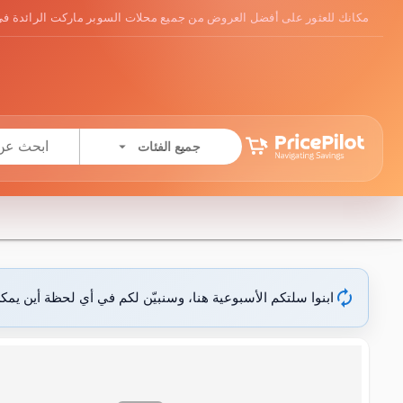
مكانك للعثور على أفضل العروض من جميع محلات السوبر ماركت الرائدة في
arrow_drop_down
جميع الفئات
autorenew
ابنوا سلتكم الأسبوعية هنا، وسنبيّن لكم في أي لحظة أين يمك