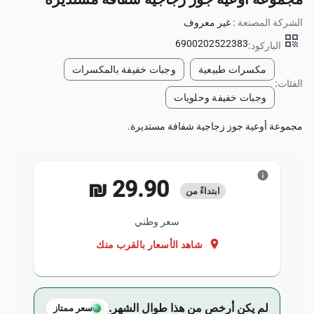
الشركة المصنعة :
غير معروف
qr_code
6900202522383
الباركود:
مكسرات طبيعية
وجبات خفيفة بالمكسرات
الفئات:
وجبات خفيفة وحلويات
مجموعة أوعية جوز زجاجية شفافة مستديرة.
info
‏29.90 ₪
ابتداءً من
سعر وطني
location_on
شاهد الأسعار بالقرب منك
لم يكن أرخص من هذا طوال الشهر.
سعر ممتاز