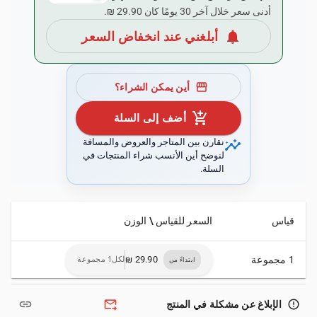
أدنى سعر خلال آخر 30 يومًا كان ‏29.90 ₪.
notifications
أبلغني عند انخفاض السعر
storefront
أين يمكن الشراء؟
add_shopping_cart
أضف إلى السلة
insights
نقارن بين المتاجر والعروض والمسافة
لنوضح أين الأنسب شراء المنتجات في
السلة.
قياس
السعر للقياس \ الوزن
1 مجموعة
لكل1 مجموعة
ابتداءً من
link
forward_to_inbox
error_outline
الإبلاغ عن مشكلة في المنتج