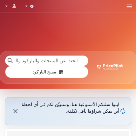
menu
person
arrow_drop_down
arrow_drop_down
search
qr_code
مسح الباركود
ابنوا سلتكم الأسبوعية هنا، وسنبيّن لكم في أي لحظة
close
autorenew
أين يمكن شراؤها بأقل تكلفة.