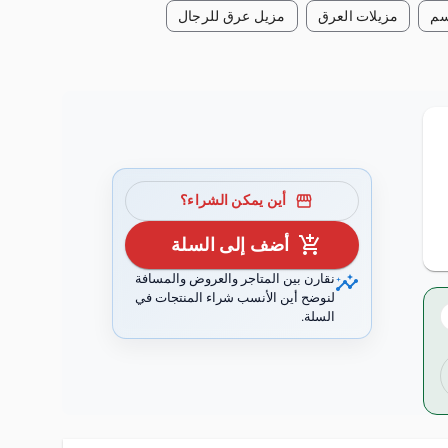
سم
مزيلات العرق
مزيل عرق للرجال
storefront
أين يمكن الشراء؟
add_shopping_cart
أضف إلى السلة
insights
نقارن بين المتاجر والعروض والمسافة
لنوضح أين الأنسب شراء المنتجات في
السلة.