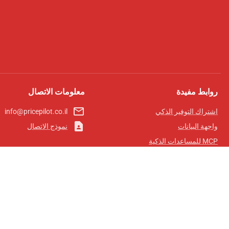
روابط مفيدة
معلومات الاتصال
mail_outline
اشتراك التوفير الذكي
info@pricepilot.co.il
contact_page
واجهة البيانات
نموذج الاتصال
MCP للمساعدات الذكية
مجلة برايس بايلوت
لوحة الصدارة
معلومات عنا
شروط الخدمة
سياسة الخصوصية