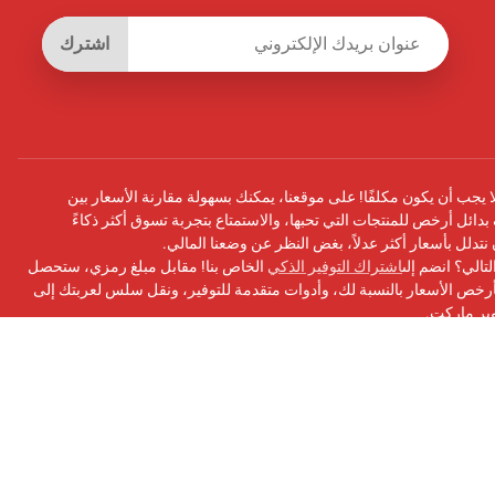
اشترك
يجب أن يكون مكلفًا! على موقعنا، يمكنك بسهولة مقارنة الأسعار بين
بدائل أرخص للمنتجات التي تحبها، والاستمتاع بتجربة تسوق أكثر ذكاءً
أن نتدلل بأسعار أكثر عدلاً، بغض النظر عن وضعنا المالي.
تالي؟ انضم إلى
اشتراك التوفير الذكي
الخاص بنا! مقابل مبلغ رمزي، ستحصل
ص الأسعار بالنسبة لك، وأدوات متقدمة للتوفير، ونقل سلس لعربتك إلى
وبر ماركت.
سبوك
الخاص بنا للحصول على التحديثات ونصائح التوفير والمزيد!