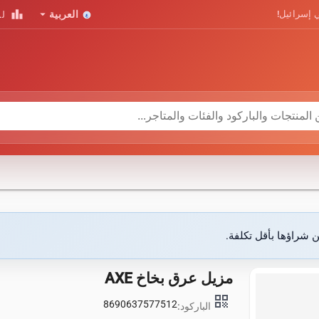
leaderboard
arrow_drop_down
 إسرائيل!
العربية
لو
ن شراؤها بأقل تكلفة.
مزيل عرق بخاخ AXE
qr_code
8690637577512
الباركود: