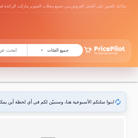
مكانك للعثور على أفضل العروض من جميع محلات السوبر ماركت الرائدة في
arrow_drop_down
جميع الفئات
autorenew
ابنوا سلتكم الأسبوعية هنا، وسنبيّن لكم في أي لحظة أين يمك