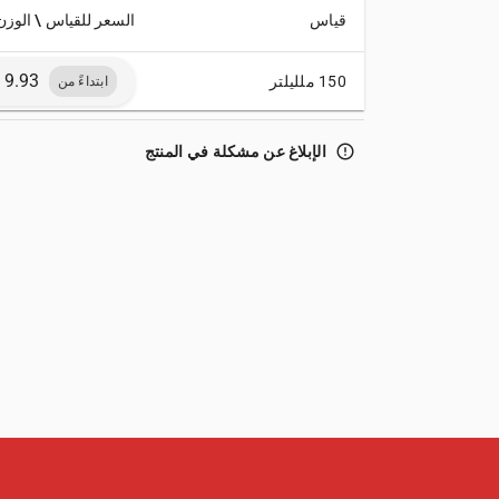
قياس
السعر للقياس \ الوزن
150 ملليلتر
ابتداءً من
error_outline
الإبلاغ عن مشكلة في المنتج