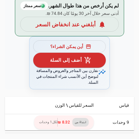
لم يكن أرخص من هذا طوال الشهر.
سعر ممتاز
أدنى سعر خلال آخر 30 يومًا كان ‏74.84 ₪.
notifications
أبلغني عند انخفاض السعر
storefront
أين يمكن الشراء؟
add_shopping_cart
أضف إلى السلة
insights
نقارن بين المتاجر والعروض والمسافة
لنوضح أين الأنسب شراء المنتجات في
السلة.
قياس
السعر للقياس \ الوزن
9 وحدات
لكل1 وحدات
ابتداءً من