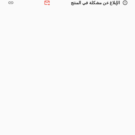
link
forward_to_inbox
error_outline
الإبلاغ عن مشكلة في المنتج