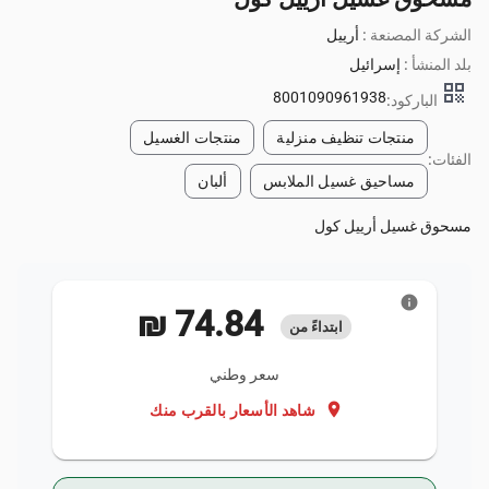
الشركة المصنعة :
أرييل
بلد المنشأ :
إسرائيل
qr_code
8001090961938
الباركود:
منتجات تنظيف منزلية
منتجات الغسيل
الفئات:
مساحيق غسيل الملابس
ألبان
مسحوق غسيل أرييل كول
info
‏74.84 ₪
ابتداءً من
سعر وطني
location_on
شاهد الأسعار بالقرب منك