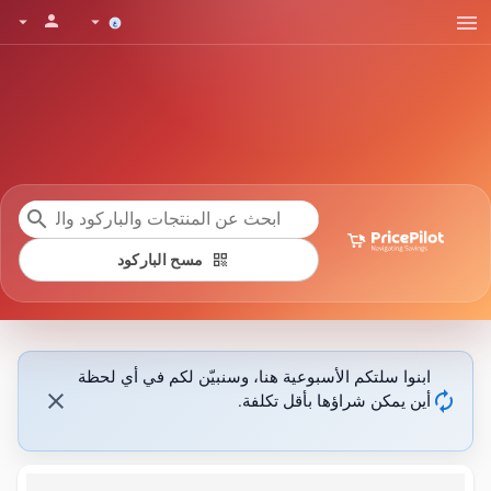
menu
person
arrow_drop_down
arrow_drop_down
search
qr_code
مسح الباركود
ابنوا سلتكم الأسبوعية هنا، وسنبيّن لكم في أي لحظة
close
autorenew
أين يمكن شراؤها بأقل تكلفة.