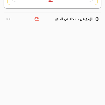
منك.
link
forward_to_inbox
error_outline
الإبلاغ عن مشكلة في المنتج