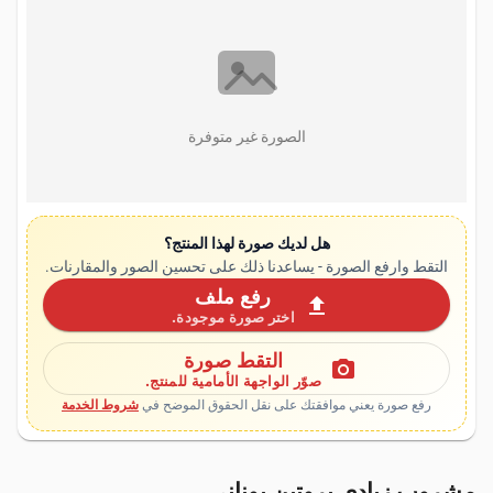
الصورة غير متوفرة
هل لديك صورة لهذا المنتج؟
التقط وارفع الصورة - يساعدنا ذلك على تحسين الصور والمقارنات.
رفع ملف
upload
اختر صورة موجودة.
التقط صورة
photo_camera
صوّر الواجهة الأمامية للمنتج.
رفع صورة يعني موافقتك على نقل الحقوق الموضح في
شروط الخدمة
مشروب زبادي بروتين يوناني