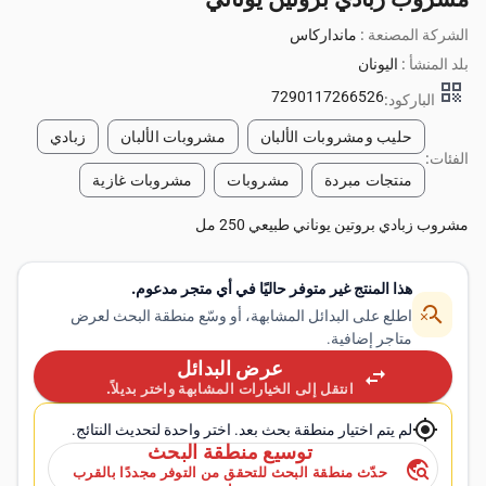
الشركة المصنعة :
مانداركاس
بلد المنشأ :
اليونان
qr_code
7290117266526
الباركود:
حليب ومشروبات الألبان
مشروبات الألبان
زبادي
الفئات:
منتجات مبردة
مشروبات
مشروبات غازية
مشروب زبادي بروتين يوناني طبيعي 250 مل
هذا المنتج غير متوفر حاليًا في أي متجر مدعوم.
search_off
اطلع على البدائل المشابهة، أو وسّع منطقة البحث لعرض
متاجر إضافية.
عرض البدائل
swap_horiz
انتقل إلى الخيارات المشابهة واختر بديلاً.
my_location
لم يتم اختيار منطقة بحث بعد. اختر واحدة لتحديث النتائج.
توسيع منطقة البحث
travel_explore
حدّث منطقة البحث للتحقق من التوفر مجددًا بالقرب