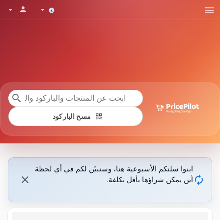
menu
person
arrow_drop_down
arrow_drop_down
search
qr_code
مسح الباركود
ابنوا سلتكم الأسبوعية هنا، وسنبيّن لكم في أي لحظة
close
autorenew
أين يمكن شراؤها بأقل تكلفة.