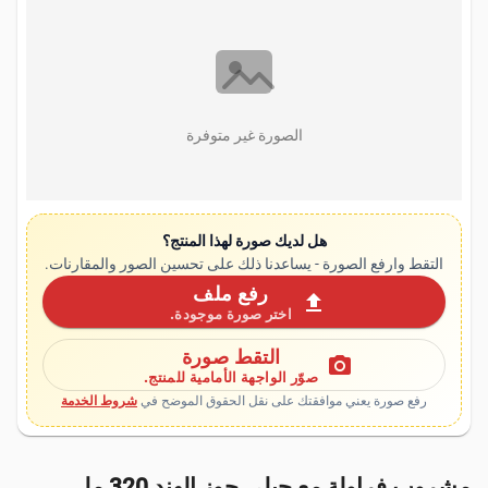
الصورة غير متوفرة
هل لديك صورة لهذا المنتج؟
التقط وارفع الصورة - يساعدنا ذلك على تحسين الصور والمقارنات.
رفع ملف
upload
اختر صورة موجودة.
التقط صورة
photo_camera
صوّر الواجهة الأمامية للمنتج.
رفع صورة يعني موافقتك على نقل الحقوق الموضح في
شروط الخدمة
مشروب فراولة مع جيلي جوز الهند 320 مل