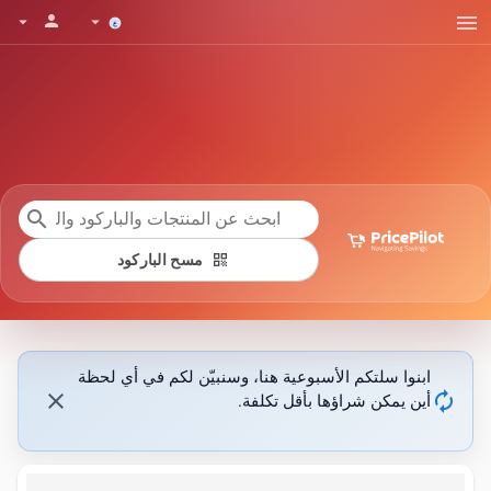
menu
person
arrow_drop_down
arrow_drop_down
search
qr_code
مسح الباركود
ابنوا سلتكم الأسبوعية هنا، وسنبيّن لكم في أي لحظة
close
autorenew
أين يمكن شراؤها بأقل تكلفة.