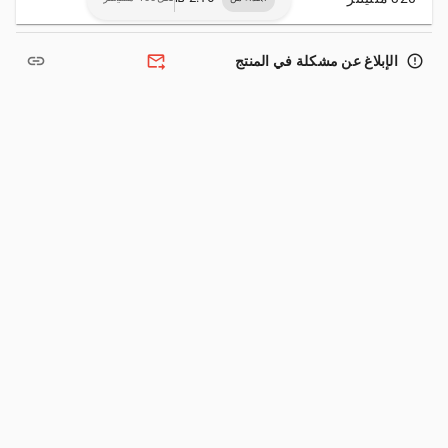
link
forward_to_inbox
error_outline
الإبلاغ عن مشكلة في المنتج