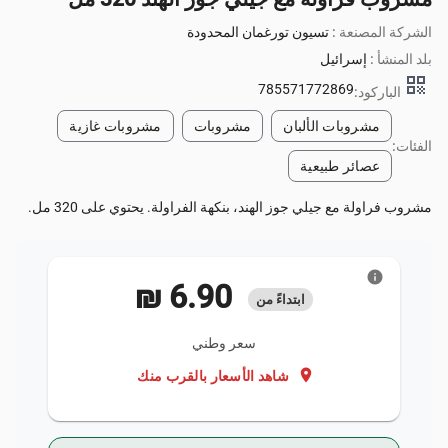
الشركة المصنعة :
تسيون تورغمان المحدودة
بلد المنشأ :
إسرائيل
qr_code
785571772869
الباركود:
مشروبات الألبان
مشروبات
مشروبات غازية
الفئات:
عصائر طبيعية
مشروب فراولة مع جيلي جوز الهند، بنكهة الفراولة. يحتوي على 320 مل.
info
‏6.90 ₪
ابتداءً من
سعر وطني
location_on
شاهد الأسعار بالقرب منك