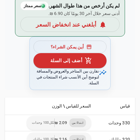
لم يكن أرخص من هذا طوال الشهر.
سعر ممتاز
أدنى سعر خلال آخر 30 يومًا كان ‏6.90 ₪.
notifications
أبلغني عند انخفاض السعر
storefront
أين يمكن الشراء؟
add_shopping_cart
أضف إلى السلة
insights
نقارن بين المتاجر والعروض والمسافة
لنوضح أين الأنسب شراء المنتجات في
السلة.
قياس
السعر للقياس \ الوزن
330 وحدات
لكل100 وحدات
ابتداءً من
320 ملليلتر
لكل100 ملليلتر
ابتداءً من