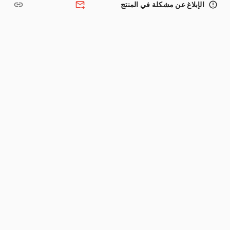
link
forward_to_inbox
error_outline
الإبلاغ عن مشكلة في المنتج