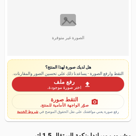
الصورة غير متوفرة
هل لديك صورة لهذا المنتج؟
التقط وارفع الصورة - يساعدنا ذلك على تحسين الصور والمقارنات.
رفع ملف
upload
اختر صورة موجودة.
التقط صورة
photo_camera
صوّر الواجهة الأمامية للمنتج.
رفع صورة يعني موافقتك على نقل الحقوق الموضح في
شروط الخدمة
مشروب ميراندا بنكهة البرتقال 1.5 لتر