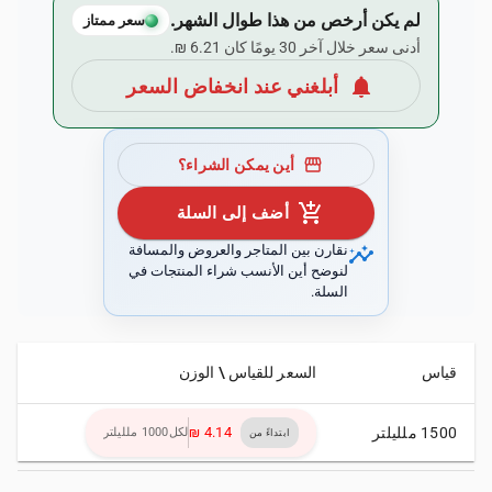
لم يكن أرخص من هذا طوال الشهر.
سعر ممتاز
أدنى سعر خلال آخر 30 يومًا كان ‏6.21 ₪.
notifications
أبلغني عند انخفاض السعر
storefront
أين يمكن الشراء؟
add_shopping_cart
أضف إلى السلة
insights
نقارن بين المتاجر والعروض والمسافة
لنوضح أين الأنسب شراء المنتجات في
السلة.
قياس
السعر للقياس \ الوزن
1500 ملليلتر
لكل1000 ملليلتر
ابتداءً من