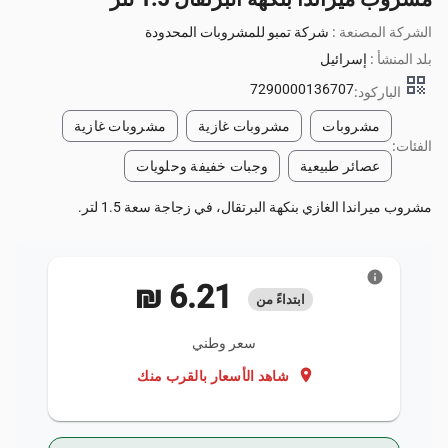
الشركة المصنعة :
شركة تمبو للمشروبات المحدودة
بلد المنشأ :
إسرائيل
qr_code
7290000136707
الباركود:
مشروبات
مشروبات غازية
مشروبات غازية
الفئات:
عصائر طبيعية
وجبات خفيفة وحلويات
مشروب ميراندا الغازي بنكهة البرتقال، في زجاجة سعة 1.5 لتر.
info
‏6.21 ₪
ابتداءً من
سعر وطني
location_on
شاهد الأسعار بالقرب منك