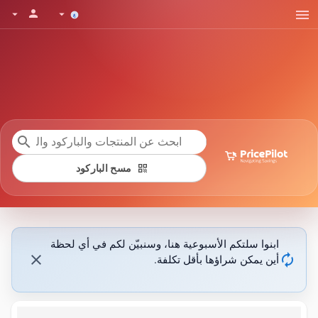
menu
person
arrow_drop_down
arrow_drop_down
search
qr_code
مسح الباركود
ابنوا سلتكم الأسبوعية هنا، وسنبيّن لكم في أي لحظة
close
autorenew
أين يمكن شراؤها بأقل تكلفة.