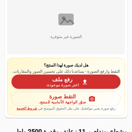
الصورة غير متوفرة
هل لديك صورة لهذا المنتج؟
التقط وارفع الصورة - يساعدنا ذلك على تحسين الصور والمقارنات.
رفع ملف
upload
اختر صورة موجودة.
التقط صورة
photo_camera
صوّر الواجهة الأمامية للمنتج.
رفع صورة يعني موافقتك على نقل الحقوق الموضح في
شروط الخدمة
مشعاع يوندای بـ 11 زعانف وقدرة 2500 واط