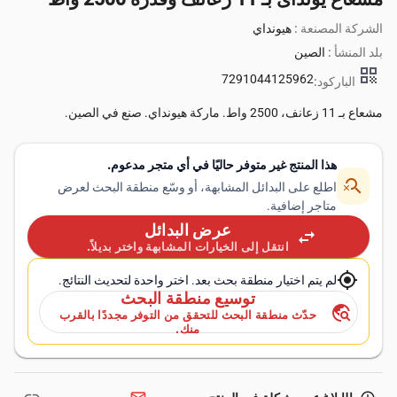
الشركة المصنعة :
هيونداي
بلد المنشأ :
الصين
qr_code
7291044125962
الباركود:
مشعاع بـ 11 زعانف، 2500 واط. ماركة هيونداي. صنع في الصين.
هذا المنتج غير متوفر حاليًا في أي متجر مدعوم.
search_off
اطلع على البدائل المشابهة، أو وسّع منطقة البحث لعرض
متاجر إضافية.
عرض البدائل
swap_horiz
انتقل إلى الخيارات المشابهة واختر بديلاً.
my_location
لم يتم اختيار منطقة بحث بعد. اختر واحدة لتحديث النتائج.
توسيع منطقة البحث
travel_explore
حدّث منطقة البحث للتحقق من التوفر مجددًا بالقرب
منك.