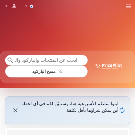
menu
person
arrow_drop_down
arrow_drop_down
search
qr_code
مسح الباركود
ابنوا سلتكم الأسبوعية هنا، وسنبيّن لكم في أي لحظة
close
autorenew
أين يمكن شراؤها بأقل تكلفة.