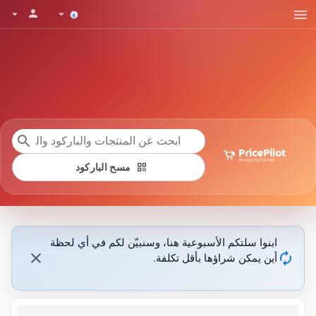
menu
person
arrow_drop_down
arrow_drop_down
search
qr_code
مسح الباركود
ابنوا سلتكم الأسبوعية هنا، وسنبيّن لكم في أي لحظة
close
autorenew
أين يمكن شراؤها بأقل تكلفة.