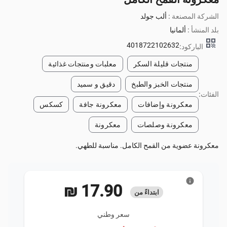
الشركة المصنعة :
ألب جولد
بلد المنشأ :
ألمانيا
qr_code
4018722102632
الباركود:
منتجات قليلة السكر
معلبات ومنتجات غذائية
منتجات الخبز والطبخ
دقيق و سميد
الفئات:
معكرونة وإضافات
معكرونة جافة
كسكس
معكرونة وصلصات
معكرونة
معكرونة عضوية من القمح الكامل. مناسبة للطهي.
info
‏17.90 ₪
ابتداءً من
سعر وطني