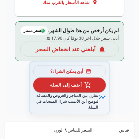
location_on
شاهد الأسعار بالقرب منك
لم يكن أرخص من هذا طوال الشهر.
سعر ممتاز
أدنى سعر خلال آخر 30 يومًا كان ‏17.90 ₪.
notifications
أبلغني عند انخفاض السعر
storefront
أين يمكن الشراء؟
add_shopping_cart
أضف إلى السلة
insights
نقارن بين المتاجر والعروض والمسافة
لنوضح أين الأنسب شراء المنتجات في
السلة.
قياس
السعر للقياس \ الوزن