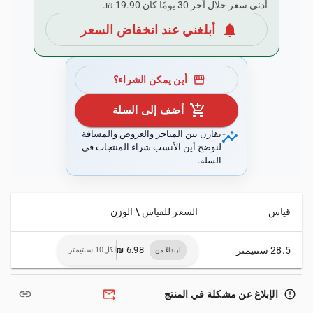
أدنى سعر خلال آخر 30 يومًا كان ‏19.90 ₪.
notifications
أبلغني عند انخفاض السعر
storefront
أين يمكن الشراء؟
add_shopping_cart
أضف إلى السلة
insights
نقارن بين المتاجر والعروض والمسافة
لنوضح أين الأنسب شراء المنتجات في
السلة.
قياس
السعر للقياس \ الوزن
28.5 سنتيمتر
لكل10 سنتيمتر
ابتداءً من
link
forward_to_inbox
error_outline
الإبلاغ عن مشكلة في المنتج