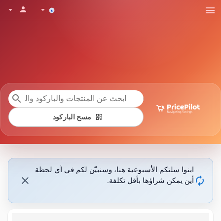
menu
person
arrow_drop_down
arrow_drop_down
search
qr_code
مسح الباركود
ابنوا سلتكم الأسبوعية هنا، وسنبيّن لكم في أي لحظة
close
autorenew
أين يمكن شراؤها بأقل تكلفة.