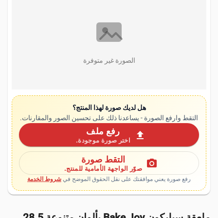
الصورة غير متوفرة
هل لديك صورة لهذا المنتج؟
التقط وارفع الصورة - يساعدنا ذلك على تحسين الصور والمقارنات.
رفع ملف
upload
اختر صورة موجودة.
التقط صورة
photo_camera
صوّر الواجهة الأمامية للمنتج.
رفع صورة يعني موافقتك على نقل الحقوق الموضح في
شروط الخدمة
ملعقة سيليكون Bake Joy بألوان متنوعة 28.5