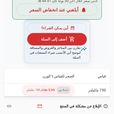
أدنى سعر خلال آخر 30 يومًا كان ‏44.91 ₪.
notifications
أبلغني عند انخفاض السعر
storefront
أين يمكن الشراء؟
add_shopping_cart
أضف إلى السلة
insights
نقارن بين المتاجر والعروض والمسافة
لنوضح أين الأنسب شراء المنتجات في
السلة.
قياس
السعر للقياس \ الوزن
750 ملليلتر
لكل100 ملليلتر
ابتداءً من
link
forward_to_inbox
error_outline
الإبلاغ عن مشكلة في المنتج