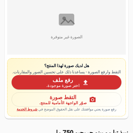
الصورة غير متوفرة
هل لديك صورة لهذا المنتج؟
التقط وارفع الصورة - يساعدنا ذلك على تحسين الصور والمقارنات.
رفع ملف
upload
اختر صورة موجودة.
التقط صورة
photo_camera
صوّر الواجهة الأمامية للمنتج.
رفع صورة يعني موافقتك على نقل الحقوق الموضح في
شروط الخدمة
نبيذ تيا مو بينو جريجيو 750 مل