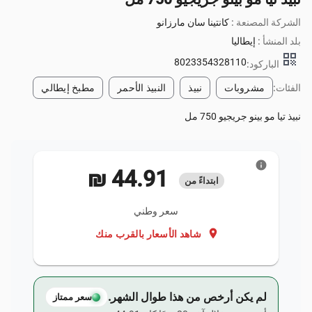
الشركة المصنعة :
كانتينا سان مارزانو
بلد المنشأ :
إيطاليا
qr_code
8023354328110
الباركود:
الفئات:
مشروبات
نبيذ
النبيذ الأحمر
مطبخ إيطالي
نبيذ تيا مو بينو جريجيو 750 مل
info
‏44.91 ₪
ابتداءً من
سعر وطني
location_on
شاهد الأسعار بالقرب منك
لم يكن أرخص من هذا طوال الشهر.
سعر ممتاز