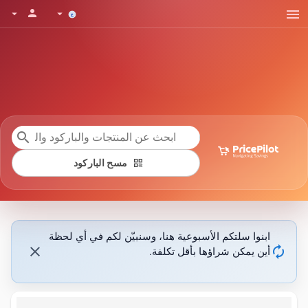
menu
person
arrow_drop_down
arrow_drop_down
search
qr_code
مسح الباركود
ابنوا سلتكم الأسبوعية هنا، وسنبيّن لكم في أي لحظة
close
autorenew
أين يمكن شراؤها بأقل تكلفة.