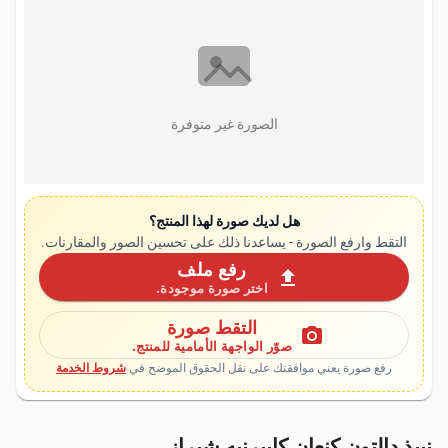
الصورة غير متوفرة
هل لديك صورة لهذا المنتج؟
التقط وارفع الصورة - يساعدنا ذلك على تحسين الصور والمقارنات.
رفع ملف
upload
اختر صورة موجودة.
التقط صورة
photo_camera
صوّر الواجهة الأمامية للمنتج.
رفع صورة يعني موافقتك على نقل الحقوق الموضح في
شروط الخدمة
نبيذ دالتون كنعان كابيرنيه شيراز