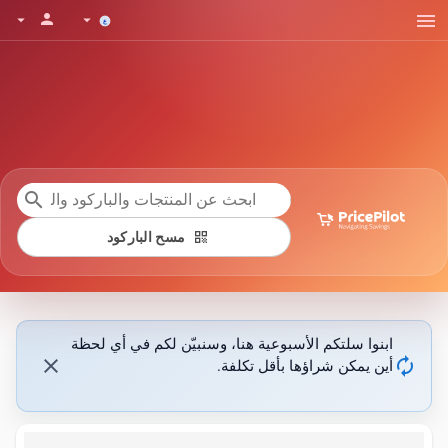
menu
person
arrow_drop_down
arrow_drop_down
search
qr_code
مسح الباركود
ابنوا سلتكم الأسبوعية هنا، وسنبيّن لكم في أي لحظة
close
autorenew
أين يمكن شراؤها بأقل تكلفة.