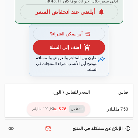
أدنى سعر خلال آخر 30 يومًا كان ‏43.11 ₪.
notifications
أبلغني عند انخفاض السعر
storefront
أين يمكن الشراء؟
add_shopping_cart
أضف إلى السلة
insights
نقارن بين المتاجر والعروض والمسافة
لنوضح أين الأنسب شراء المنتجات في
السلة.
قياس
السعر للقياس \ الوزن
750 ملليلتر
لكل100 ملليلتر
ابتداءً من
link
forward_to_inbox
error_outline
الإبلاغ عن مشكلة في المنتج