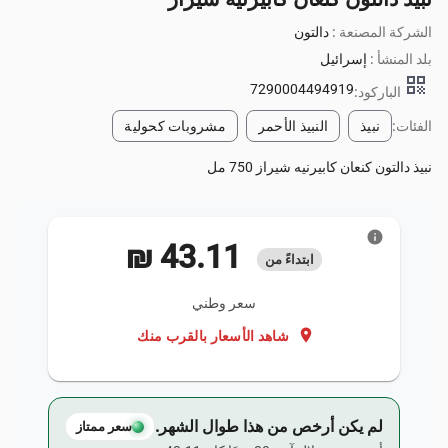
الشركة المصنعة :
دالتون
بلد المنشأ :
إسرائيل
qr_code
7290004494919
الباركود:
الفئات:
نبيذ
النبيذ الأحمر
مشروبات كحولية
نبيذ دالتون كنعان كابيرنيه شيراز 750 مل
info
‏43.11 ₪
ابتداءً من
سعر وطني
location_on
شاهد الأسعار بالقرب منك
لم يكن أرخص من هذا طوال الشهر.
سعر ممتاز