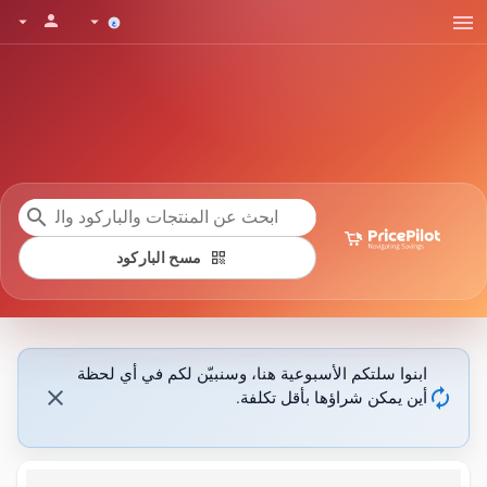
menu
person
arrow_drop_down
arrow_drop_down
search
qr_code
مسح الباركود
ابنوا سلتكم الأسبوعية هنا، وسنبيّن لكم في أي لحظة
close
autorenew
أين يمكن شراؤها بأقل تكلفة.