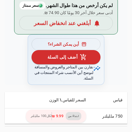
لم يكن أرخص من هذا طوال الشهر.
سعر ممتاز
أدنى سعر خلال آخر 30 يومًا كان ‏74.90 ₪.
notifications
أبلغني عند انخفاض السعر
storefront
أين يمكن الشراء؟
add_shopping_cart
أضف إلى السلة
insights
نقارن بين المتاجر والعروض والمسافة
لنوضح أين الأنسب شراء المنتجات في
السلة.
قياس
السعر للقياس \ الوزن
750 ملليلتر
لكل100 ملليلتر
ابتداءً من