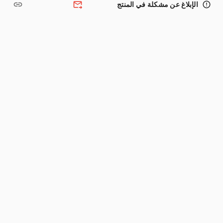
link
forward_to_inbox
error_outline
الإبلاغ عن مشكلة في المنتج