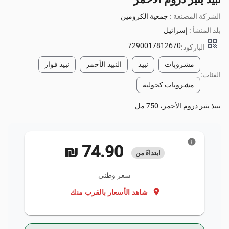
الشركة المصنعة :
جمعية الكرومين
بلد المنشأ :
إسرائيل
qr_code
7290017812670
الباركود:
مشروبات
نبيذ
النبيذ الأحمر
نبيذ فوار
الفئات:
مشروبات كحولية
نبيذ يتير دروم الأحمر، 750 مل
info
‏74.90 ₪
ابتداءً من
سعر وطني
location_on
شاهد الأسعار بالقرب منك