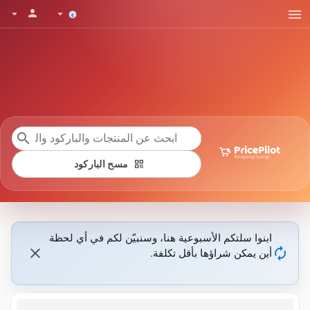
menu
person
arrow_drop_down
arrow_drop_down
search
qr_code
مسح الباركود
ابنوا سلتكم الأسبوعية هنا، وسنبيّن لكم في أي لحظة
close
autorenew
أين يمكن شراؤها بأقل تكلفة.