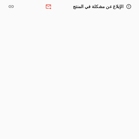
link
forward_to_inbox
error_outline
الإبلاغ عن مشكلة في المنتج