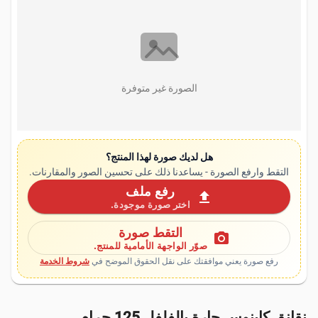
الصورة غير متوفرة
هل لديك صورة لهذا المنتج؟
التقط وارفع الصورة - يساعدنا ذلك على تحسين الصور والمقارنات.
رفع ملف
upload
اختر صورة موجودة.
التقط صورة
photo_camera
صوّر الواجهة الأمامية للمنتج.
رفع صورة يعني موافقتك على نقل الحقوق الموضح في
شروط الخدمة
نقانق كابنوس حارة بالفلفل 125 جرام