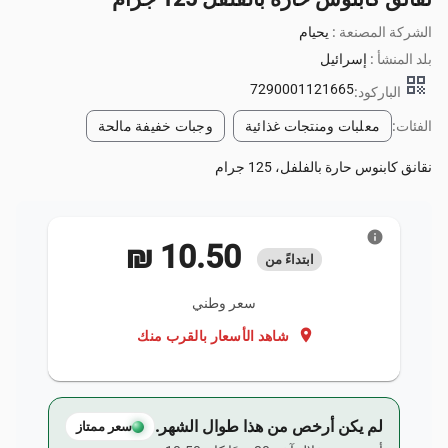
الشركة المصنعة :
يحيام
بلد المنشأ :
إسرائيل
qr_code
7290001121665
الباركود:
الفئات:
معلبات ومنتجات غذائية
وجبات خفيفة مالحة
نقانق كابنوس حارة بالفلفل، 125 جرام
info
‏10.50 ₪
ابتداءً من
سعر وطني
location_on
شاهد الأسعار بالقرب منك
لم يكن أرخص من هذا طوال الشهر.
سعر ممتاز