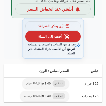
أدنى سعر خلال آخر 30 يومًا كان ‏10.50 ₪.
notifications
أبلغني عند انخفاض السعر
storefront
أين يمكن الشراء؟
add_shopping_cart
أضف إلى السلة
insights
نقارن بين المتاجر والعروض والمسافة
لنوضح أين الأنسب شراء المنتجات في
السلة.
قياس
السعر للقياس \ الوزن
125 جرام
لكل100 جرام
ابتداءً من
125 وحدات
لكل100 وحدات
ابتداءً من