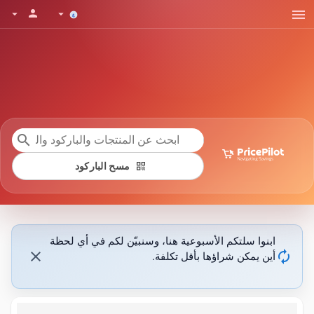
menu
person
arrow_drop_down
arrow_drop_down
search
qr_code
مسح الباركود
ابنوا سلتكم الأسبوعية هنا، وسنبيّن لكم في أي لحظة
close
autorenew
أين يمكن شراؤها بأقل تكلفة.