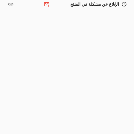
link
forward_to_inbox
error_outline
الإبلاغ عن مشكلة في المنتج