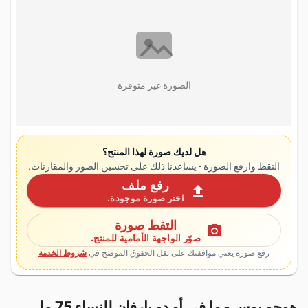
الصورة غير متوفرة
هل لديك صورة لهذا المنتج؟
التقط وارفع الصورة - يساعدنا ذلك على تحسين الصور والمقارنات.
رفع ملف
upload
اختر صورة موجودة.
التقط صورة
photo_camera
صوّر الواجهة الأمامية للمنتج.
رفع صورة يعني موافقتك على نقل الحقوق الموضح في
شروط الخدمة
هوجو بوس - ما في أو دو بارفان للنساء 75 مل