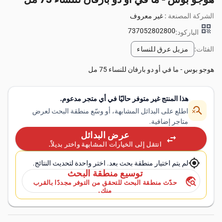
الشركة المصنعة :
غير معروف
qr_code
737052802800
الباركود:
الفئات:
مزيل عرق للنساء
هوجو بوس - ما في أو دو بارفان للنساء 75 مل
هذا المنتج غير متوفر حاليًا في أي متجر مدعوم.
search_off
اطلع على البدائل المشابهة، أو وسّع منطقة البحث لعرض
متاجر إضافية.
عرض البدائل
swap_horiz
انتقل إلى الخيارات المشابهة واختر بديلاً.
my_location
لم يتم اختيار منطقة بحث بعد. اختر واحدة لتحديث النتائج.
توسيع منطقة البحث
travel_explore
حدّث منطقة البحث للتحقق من التوفر مجددًا بالقرب
منك.