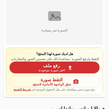
الصورة غير متوفرة
هل لديك صورة لهذا المنتج؟
التقط وارفع الصورة - يساعدنا ذلك على تحسين الصور والمقارنات.
رفع ملف
upload
اختر صورة موجودة.
التقط صورة
photo_camera
صوّر الواجهة الأمامية للمنتج.
رفع صورة يعني موافقتك على نقل الحقوق الموضح في
شروط الخدمة
هيمالايا ويلنس بولندا إس بي