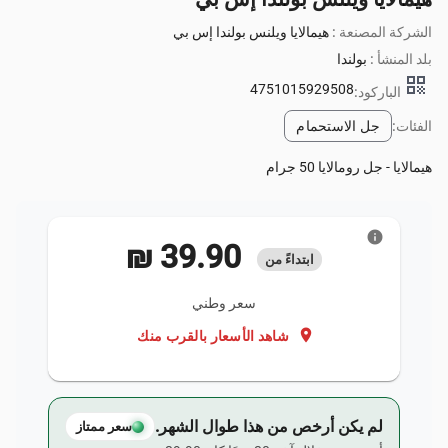
الشركة المصنعة :
هيمالايا ويلنس بولندا إس بي
بلد المنشأ :
بولندا
qr_code
4751015929508
الباركود:
الفئات:
جل الاستحمام
هيمالايا - جل رومالايا 50 جرام
info
‏39.90 ₪
ابتداءً من
سعر وطني
location_on
شاهد الأسعار بالقرب منك
لم يكن أرخص من هذا طوال الشهر.
سعر ممتاز