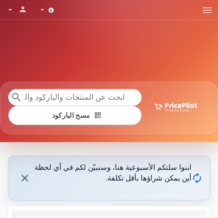
menu
person
arrow_drop_down
arrow_drop_down
search
qr_code
مسح الباركود
ابنوا سلتكم الأسبوعية هنا، وسنبيّن لكم في أي لحظة
close
autorenew
أين يمكن شراؤها بأقل تكلفة.