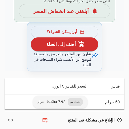
أدنى سعر خلال آخر 30 يومًا كان ‏39.90 ₪.
notifications
أبلغني عند انخفاض السعر
storefront
أين يمكن الشراء؟
add_shopping_cart
أضف إلى السلة
insights
نقارن بين المتاجر والعروض والمسافة
لنوضح أين الأنسب شراء المنتجات في
السلة.
قياس
السعر للقياس \ الوزن
50 جرام
لكل10 جرام
ابتداءً من
link
forward_to_inbox
error_outline
الإبلاغ عن مشكلة في المنتج