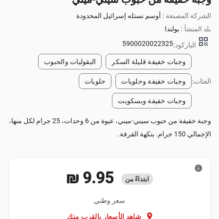
الشركة المصنعة :
أوسم نستله إسرائيل المحدودة
بلد المنشأ :
بولندا
qr_code
5900020022325
الباركود:
وجبات خفيفة قليلة السكر
البقوليات والحبوب
الفئات:
وجبات خفيفة وحلويات
حلويات
وجبات خفيفة وبسكويت
وجبة خفيفة من حبوب سيني-ميني، عبوة من 6 وحدات، 25 جرام لكل منها،
الإجمالي 150 جرام. بنكهة القرفة.
info
‏9.95 ₪
ابتداءً من
سعر وطني
location_on
شاهد الأسعار بالقرب منك