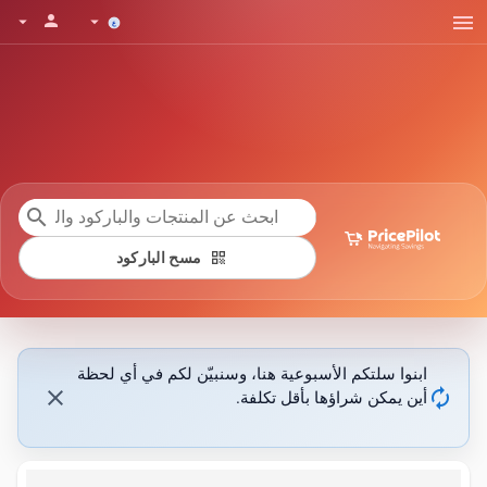
menu
person
arrow_drop_down
arrow_drop_down
search
qr_code
مسح الباركود
ابنوا سلتكم الأسبوعية هنا، وسنبيّن لكم في أي لحظة
close
autorenew
أين يمكن شراؤها بأقل تكلفة.