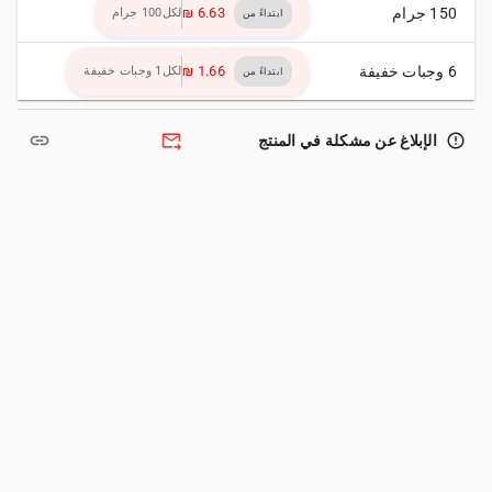
150 جرام
لكل100 جرام
ابتداءً من
6 وجبات خفيفة
لكل1 وجبات خفيفة
ابتداءً من
link
forward_to_inbox
error_outline
الإبلاغ عن مشكلة في المنتج