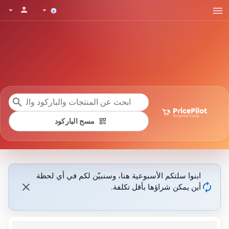
menu
person
arrow_drop_down
arrow_drop_down
search
qr_code
مسح الباركود
ابنوا سلتكم الأسبوعية هنا، وسنبيّن لكم في أي لحظة
close
autorenew
أين يمكن شراؤها بأقل تكلفة.