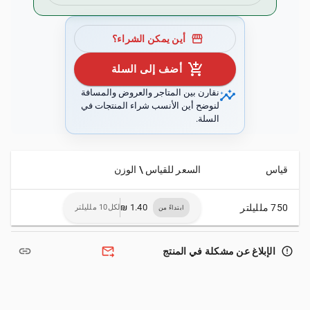
storefront
أين يمكن الشراء؟
add_shopping_cart
أضف إلى السلة
insights
نقارن بين المتاجر والعروض والمسافة
لنوضح أين الأنسب شراء المنتجات في
السلة.
قياس
السعر للقياس \ الوزن
750 ملليلتر
لكل10 ملليلتر
ابتداءً من
link
forward_to_inbox
error_outline
الإبلاغ عن مشكلة في المنتج