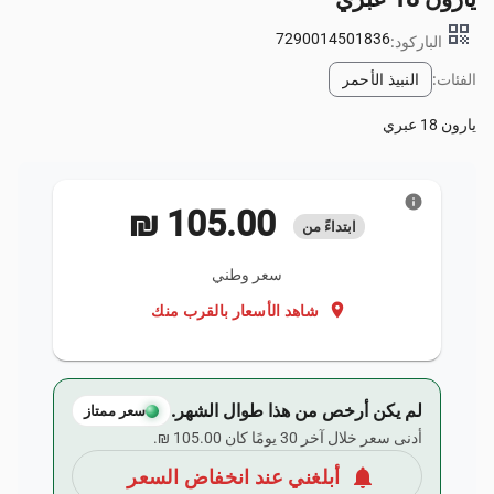
qr_code
7290014501836
الباركود:
الفئات:
النبيذ الأحمر
يارون 18 عبري
info
‏105.00 ₪
ابتداءً من
سعر وطني
location_on
شاهد الأسعار بالقرب منك
لم يكن أرخص من هذا طوال الشهر.
سعر ممتاز
أدنى سعر خلال آخر 30 يومًا كان ‏105.00 ₪.
notifications
أبلغني عند انخفاض السعر