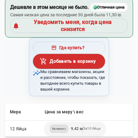
Дешевле в этом месяце не было.
Отличная цена
Самая низкая цена за последние 30 дней была 11,30 ₪.
Уведомить меня, когда цена
notifications
снизится
storefront
Где купить?
add_shopping_cart
Добавить в корзину
insights
Мы сравниваем магазины, акции
и расстояние, чтобы показать, где
выгоднее всего купить товары в
вашей корзине.
Мера
Цена за меру \ вес
12 Яйца
9,42 ₪
За10 Яйца
Начиная с