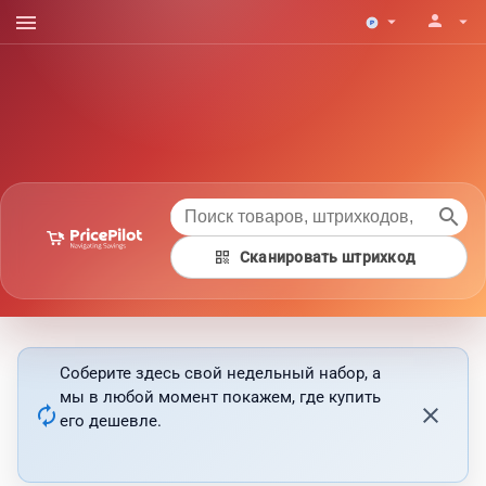
menu
person
arrow_drop_down
arrow_drop_down
search
qr_code
Сканировать штрихкод
Соберите здесь свой недельный набор, а
мы в любой момент покажем, где купить
autorenew
close
его дешевле.