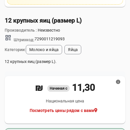
12 крупных яиц (размер L)
Производитель :
Неизвестно
qr_code
7290011219093
Штрихкод:
Категории:
Молоко и яйца
Яйца
12 крупных яиц (размер L).
info
11,30 ₪
Начиная с
Национальная цена
location_on
Посмотреть цены рядом с вами