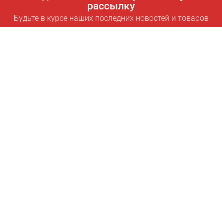
рассылку
Будьте в курсе наших последних новостей и товаров
Подписаться
Полезные ссылки
Умная подписка для экономии
Data API
MCP для ассистентов
Журнал Pricepilot
Таблица лидеров
О нас
Условия использования
Политика конфиденциальности