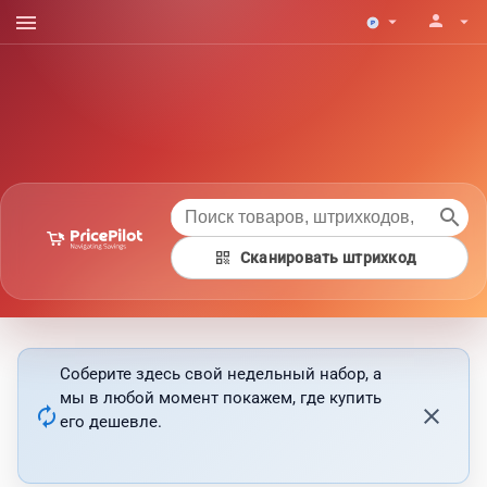
menu
person
arrow_drop_down
arrow_drop_down
search
qr_code
Сканировать штрихкод
Соберите здесь свой недельный набор, а
мы в любой момент покажем, где купить
autorenew
close
его дешевле.