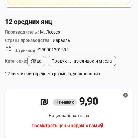
12 средних яиц
Производитель :
М. Лессер
Страна производства :
Израиль
qr_code
7290001201596
Штрихкод:
Категории:
Яйца
Продукты из сливок и масла
12 свежих яиц среднего размера, упакованных.
info
9,90 ₪
Начиная с
Национальная цена
location_on
Посмотреть цены рядом с вами