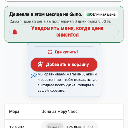
Дешевле в этом месяце не было.
Отличная цена
Самая низкая цена за последние 30 дней была 9,90 ₪.
Уведомить меня, когда цена
notifications
снизится
storefront
Где купить?
add_shopping_cart
Добавить в корзину
insights
Мы сравниваем магазины, акции
и расстояние, чтобы показать, где
выгоднее всего купить товары в
вашей корзине.
Мера
Цена за меру \ вес
12 Яйца
8,25 ₪
За10 Яйца
Начиная с