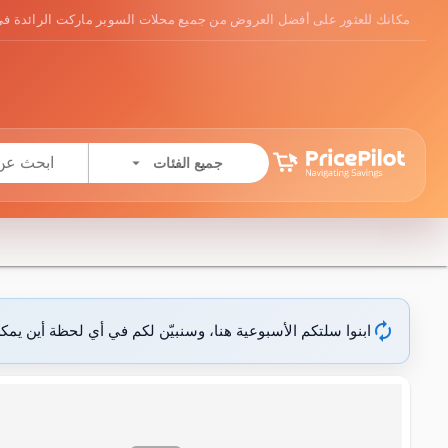
مكانك للعثور على أفضل العروض من جميع محلات السوبر ماركت الرائدة في
arrow_drop_down
جميع الفئات
autorenew
ابنوا سلتكم الأسبوعية هنا، وسنبيّن لكم في أي لحظة أين يمك