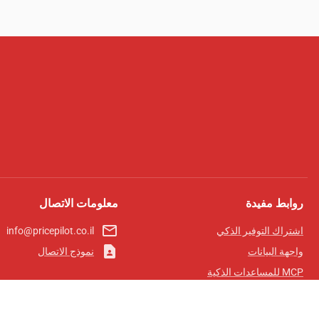
روابط مفيدة
معلومات الاتصال
mail_outline
اشتراك التوفير الذكي
info@pricepilot.co.il
contact_page
واجهة البيانات
نموذج الاتصال
MCP للمساعدات الذكية
مجلة برايس بايلوت
لوحة الصدارة