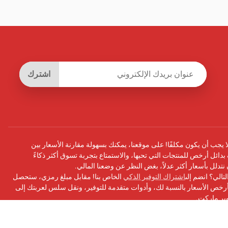
اشترك
يجب أن يكون مكلفًا! على موقعنا، يمكنك بسهولة مقارنة الأسعار بين
بدائل أرخص للمنتجات التي تحبها، والاستمتاع بتجربة تسوق أكثر ذكاءً
أن نتدلل بأسعار أكثر عدلاً، بغض النظر عن وضعنا المالي.
تالي؟ انضم إلى
اشتراك التوفير الذكي
الخاص بنا! مقابل مبلغ رمزي، ستحصل
ص الأسعار بالنسبة لك، وأدوات متقدمة للتوفير، ونقل سلس لعربتك إلى
وبر ماركت.
سبوك
الخاص بنا للحصول على التحديثات ونصائح التوفير والمزيد!