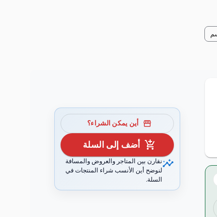
سم
storefront
أين يمكن الشراء؟
add_shopping_cart
أضف إلى السلة
insights
نقارن بين المتاجر والعروض والمسافة
لنوضح أين الأنسب شراء المنتجات في
السلة.