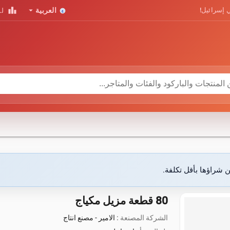
leaderboard
arrow_drop_down
 إسرائيل!
العربية
لو
ن شراؤها بأقل تكلفة.
80 قطعة مزيل مكياج
الشركة المصنعة :
الامير - مصنع انتاج