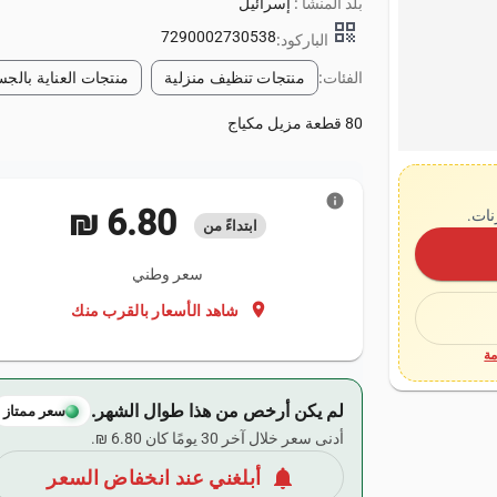
بلد المنشأ :
إسرائيل
qr_code
7290002730538
الباركود:
الفئات:
منتجات تنظيف منزلية
منتجات العناية بالج
80 قطعة مزيل مكياج
info
‏6.80 ₪
نات.
ابتداءً من
سعر وطني
location_on
شاهد الأسعار بالقرب منك
ة
لم يكن أرخص من هذا طوال الشهر.
سعر ممتاز
أدنى سعر خلال آخر 30 يومًا كان ‏6.80 ₪.
notifications
أبلغني عند انخفاض السعر