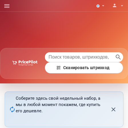
menu
person
arrow_drop_down
arrow_drop_down
search
qr_code
Сканировать штрихкод
Соберите здесь свой недельный набор, а
мы в любой момент покажем, где купить
autorenew
close
его дешевле.