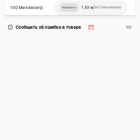
100 Миллилитр
1,63 ₪
За10 Миллилитр
Начиная с
forward_to_inbox
link
error_outline
Сообщить об ошибке в товаре