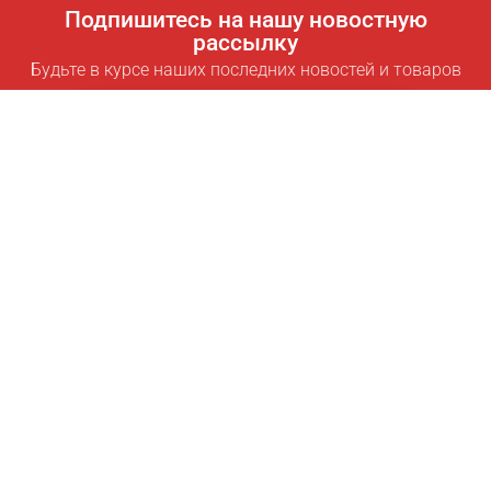
Подпишитесь на нашу новостную
рассылку
Будьте в курсе наших последних новостей и товаров
Подписаться
Полезные ссылки
Умная подписка для экономии
Data API
MCP для ассистентов
Журнал Pricepilot
Таблица лидеров
О нас
Условия использования