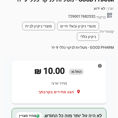
יצרן :
לא ידוע
qr_code
7290017682532
ברקוד:
מוצרי ניקיון ובעלי חיים
מוצרי ניקיון לבית
קטגוריות:
ניקיון כללי
GOOD PHARM - מטליות לניקוי כללי 9 יח'
info
‏10.00 ‏₪
החל מ-
מחיר ארצי
location_on
הצג מחירים בקרבתך
לא היה זול יותר מזה כל החודש.
מחיר מצויין