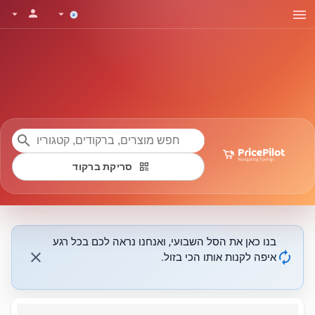
menu
person
arrow_drop_down
arrow_drop_down
search
qr_code
סריקת ברקוד
בנו כאן את הסל השבועי, ואנחנו נראה לכם בכל רגע
close
autorenew
איפה לקנות אותו הכי בזול.