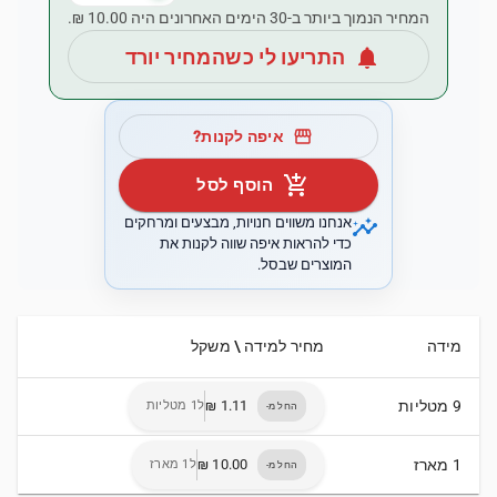
המחיר הנמוך ביותר ב-30 הימים האחרונים היה ‏10.00 ‏₪.
notifications
התריעו לי כשהמחיר יורד
storefront
איפה לקנות?
add_shopping_cart
הוסף לסל
insights
אנחנו משווים חנויות, מבצעים ומרחקים
כדי להראות איפה שווה לקנות את
המוצרים שבסל.
מידה
מחיר למידה \ משקל
9 מטליות
ל1 מטליות
החל מ-
1 מארז
ל1 מארז
החל מ-