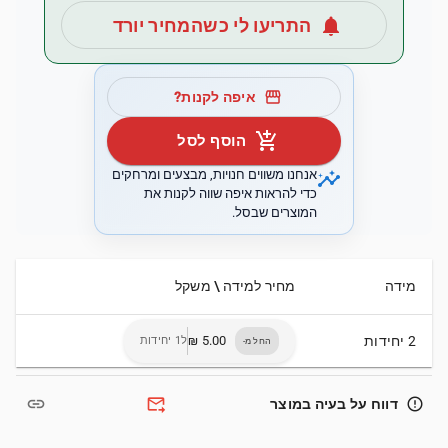
notifications
התריעו לי כשהמחיר יורד
storefront
איפה לקנות?
add_shopping_cart
הוסף לסל
insights
אנחנו משווים חנויות, מבצעים ומרחקים
כדי להראות איפה שווה לקנות את
המוצרים שבסל.
מידה
מחיר למידה \ משקל
2 יחידות
ל1 יחידות
החל מ-
link
forward_to_inbox
error_outline
דווח על בעיה במוצר