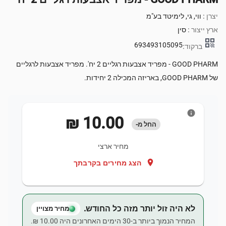
יצרן :
ווי, גי, לימיטד בע"מ
ארץ ייצור :
סין
qr_code
693493105095
ברקוד:
GOOD PHARM - מפריד אצבעות רגליים 2 יח'. מפריד אצבעות לרגליים
של GOOD PHARM, באריזה המכילה 2 יחידות.
info
‏10.00 ‏₪
החל מ-
מחיר ארצי
location_on
הצג מחירים בקרבתך
לא היה זול יותר מזה כל החודש.
מחיר מצויין
המחיר הנמוך ביותר ב-30 הימים האחרונים היה ‏10.00 ‏₪.