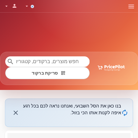
menu
person
arrow_drop_down
arrow_drop_down
search
qr_code
סריקת ברקוד
בנו כאן את הסל השבועי, ואנחנו נראה לכם בכל רגע
close
autorenew
איפה לקנות אותו הכי בזול.