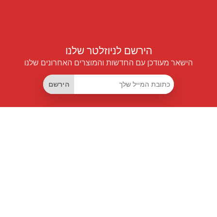
הירשם לניוזלטר שלנו
הישאר מעודכן עם החדשות והמוצרים האחרונים שלנו
הירשם
קישורים שימושיים
מנוי החיסכון החכם
Data API
MCP לעוזרים חכמים
מגזין פרייספיילוט
לוח מובילים