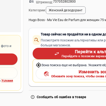
qr_code
737052802800
Штрихкод:
Категории:
Женский дезодорант
Hugo Boss - Ma Vie Eau de Parfum для женщин 75 
Товар сейчас не продаётся ни в одном д
search_off
Посмотрите похожие альтернативы или р
больше магазинов.
 фото и
Перейти к аль
swap_horiz
Перейдите к похожим вариан
my_location
Зона поиска еще не выбрана. Укажите её
Изменить зо
travel_explore
Обновите зону поиска, чтобы снова 
в
Условия
error_outline
Сообщить об ошибке в товаре