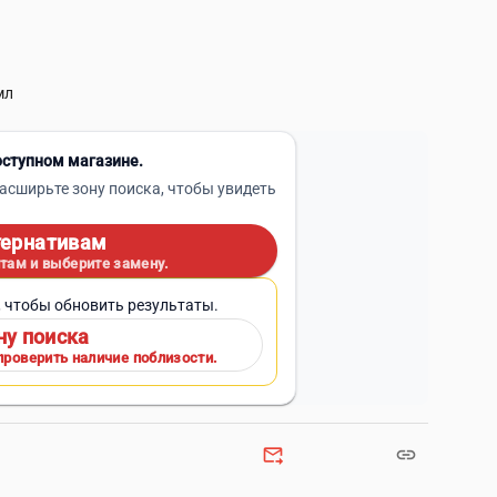
мл
оступном магазине.
асширьте зону поиска, чтобы увидеть
тернативам
там и выберите замену.
, чтобы обновить результаты.
ну поиска
проверить наличие поблизости.
forward_to_inbox
link