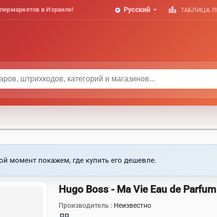
arrow_drop_down
leaderboard
пермаркетов в Израиле!
Русский
ТАБЛИЦА 
ой момент покажем, где купить его дешевле.
Hugo Boss - Ma Vie Eau de Parfu
Производитель :
Неизвестно