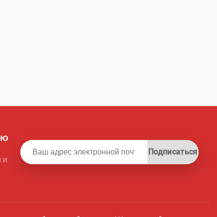
ую
Подписаться
 и