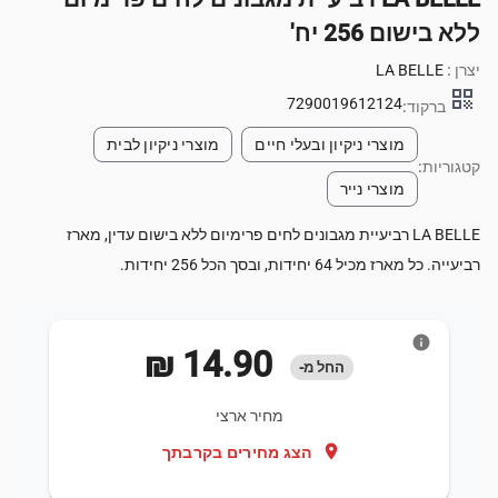
ללא בישום 256 יח'
יצרן :
LA BELLE
qr_code
7290019612124
ברקוד:
מוצרי ניקיון ובעלי חיים
מוצרי ניקיון לבית
קטגוריות:
מוצרי נייר
LA BELLE רביעיית מגבונים לחים פרימיום ללא בישום עדין, מארז
רביעייה. כל מארז מכיל 64 יחידות, ובסך הכל 256 יחידות.
info
‏14.90 ‏₪
החל מ-
מחיר ארצי
location_on
הצג מחירים בקרבתך