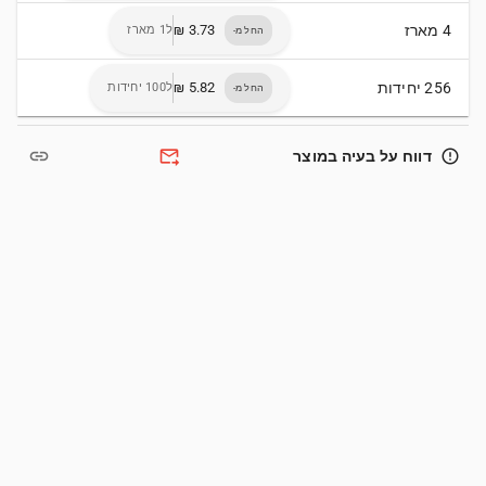
4 מארז
ל1 מארז
החל מ-
256 יחידות
ל100 יחידות
החל מ-
link
forward_to_inbox
error_outline
דווח על בעיה במוצר