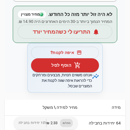
לא היה זול יותר מזה כל החודש.
מחיר מצויין
המחיר הנמוך ביותר ב-30 הימים האחרונים היה ‏14.90 ‏₪.
notifications
התריעו לי כשהמחיר יורד
storefront
איפה לקנות?
add_shopping_cart
הוסף לסל
insights
אנחנו משווים חנויות, מבצעים ומרחקים
כדי להראות איפה שווה לקנות את
המוצרים שבסל.
מידה
מחיר למידה \ משקל
64 יחידות בחבילה
ל10 יחידות בחבילה
החל מ-