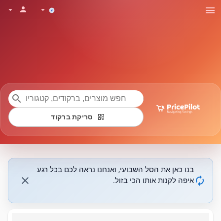
menu
person
arrow_drop_down
arrow_drop_down
search
qr_code
סריקת ברקוד
בנו כאן את הסל השבועי, ואנחנו נראה לכם בכל רגע
close
autorenew
איפה לקנות אותו הכי בזול.