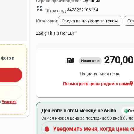
Страна производства :
Франция
qr_code
3423222106164
Штрихкод:
Категории:
Средства по уходу за телом
Се
Zadig This is Her EDP
270,00 ₪
 фото и
Начиная с
Национальная цена
location_on
Посмотреть цены рядом с вами
в
Условия
Дешевле в этом месяце не было.
От
Самая низкая цена за последние 30 дней была 
notifications
Уведомить меня, когда цена с