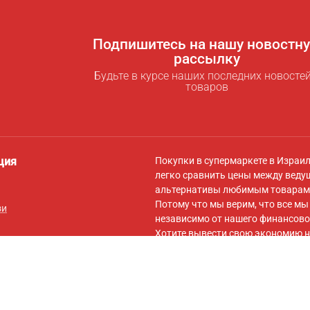
Подпишитесь на нашу новостн
рассылку
Будьте в курсе наших последних новостей
товаров
ция
Покупки в супермаркете в Израи
легко сравнить цены между веду
альтернативы любимым товарам 
Потому что мы верим, что все м
зи
независимо от нашего финансово
Хотите вывести свою экономию н
для экономии
! За символическую
самыми низкими ценами для вас,
вашей корзины на сайты онлайн-
Подписывайтесь на нас в
Facebo
обновлений, советов по экономии