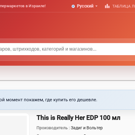
arrow_drop_down
leaderboard
пермаркетов в Израиле!
Русский
ТАБЛИЦА 
ой момент покажем, где купить его дешевле.
This is Really Her EDP 100 мл
Производитель :
Задиг и Вольтер