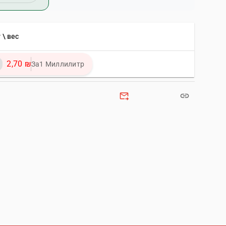
 \ вес
2,70 ₪
За1 Миллилитр
forward_to_inbox
link