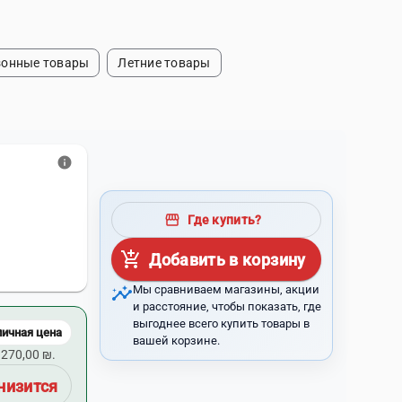
зонные товары
Летние товары
info
storefront
Где купить?
add_shopping_cart
Добавить в корзину
insights
Мы сравниваем магазины, акции
и расстояние, чтобы показать, где
выгоднее всего купить товары в
личная цена
вашей корзине.
270,00 ₪.
низится