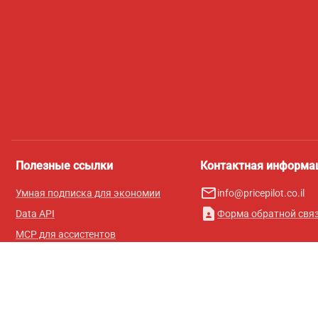
Полезные ссылки
Контактная информа
mail_outline
Умная подписка для экономии
info@pricepilot.co.il
contact_page
Data API
Форма обратной свя
MCP для ассистентов
Журнал Pricepilot
Таблица лидеров
О нас
Условия использования