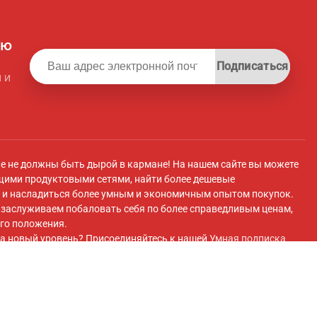
ую
Подписаться
 и
ле не должны быть дырой в кармане! На нашем сайте вы можете
щими продуктовыми сетями, найти более дешевые
и насладиться более умным и экономичным опытом покупок.
ы заслуживаем побаловать себя по более справедливым ценам,
го положения.
а новый уровень? Присоединяйтесь к нашей
Умная подписка
 плату вы получите эксклюзивный доступ к супермаркету с
 передовые инструменты для экономии и плавный перенос
покупок супермаркетов.
ok
и присоединяйтесь к нашей
Группа Facebook
для получения
 и многого другого!