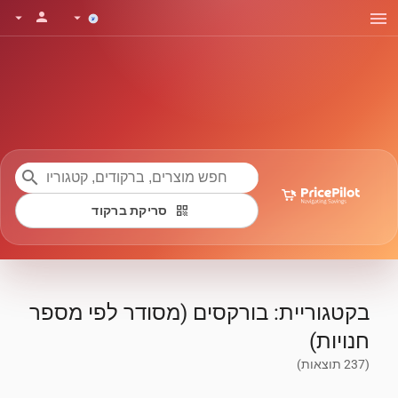
menu
person
arrow_drop_down
arrow_drop_down
search
qr_code
סריקת ברקוד
בקטגוריית: בורקסים (מסודר לפי מספר
חנויות)
(237 תוצאות)