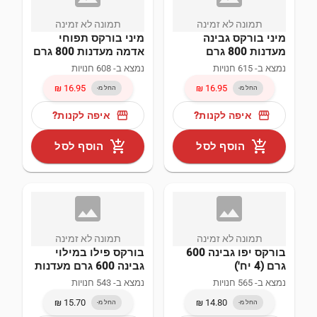
איטליה (1)
תמונה לא זמינה
תמונה לא זמינה
מיני בורקס גבינה
מיני בורקס תפוחי
search
מעדנות 800 גרם
אדמה מעדנות 800 גרם
טורקיה (1)
נמצא ב- 615 חנויות
נמצא ב- 608 חנויות
בורקסים (237)
החל מ-
החל מ-
storefront
storefront
איפה לקנות?
איפה לקנות?
מוצרי אפייה ובישול (204)
add_shopping_cart
add_shopping_cart
הוסף לסל
הוסף לסל
חטיפים מלוחים (125)
עוגות ועוגיות (89)
image_not
ima
חטיפים ועוגיות (79)
תמונה לא זמינה
תמונה לא זמינה
בורקס יפו גבינה 600
בורקס פילו במילוי
גרם (4 יח')
גבינה 600 גרם מעדנות
שימורים ומוצרי מזון (41)
נמצא ב- 565 חנויות
נמצא ב- 543 חנויות
search
החל מ-
החל מ-
מאפים ובצקים קפואים (40)