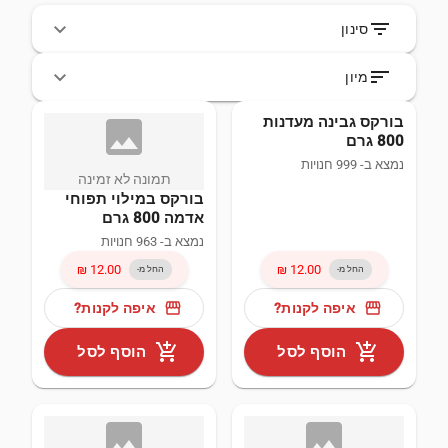
filter_list
סינון
sort
מיון
בורקס גבינה מעדנות
image_not
800 גרם
search
נמצא ב- 999 חנויות
תמונה לא זמינה
בורקס במילוי תפוחי
ישראל (109)
אדמה 800 גרם
נמצא ב- 963 חנויות
ארצות הברית (3)
החל מ-
החל מ-
storefront
storefront
איפה לקנות?
איפה לקנות?
הממלכה המאוחדת (2)
add_shopping_cart
add_shopping_cart
הוסף לסל
הוסף לסל
בולגריה (1)
יוון (1)
image_not
ima