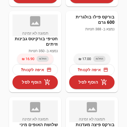
בורקס פילו בולגרית
image_not
600 גרם
נמצא ב- 388 חנויות
תמונה לא זמינה
חטיפי בורקיטס גבינות
וזיתים
נמצא ב- 350 חנויות
החל מ-
החל מ-
storefront
storefront
איפה לקנות?
איפה לקנות?
add_shopping_cart
add_shopping_cart
הוסף לסל
הוסף לסל
image_not
ima
תמונה לא זמינה
תמונה לא זמינה
בורקס פיצה מעדנות
שלושת האופים מיני