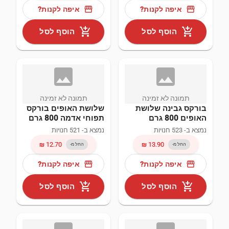
storefront
storefront
איפה לקנות?
איפה לקנות?
גידרון תעשיות בע"מ (14)
חלבי (35)
add_shopping_cart
add_shopping_cart
הוסף לסל
הוסף לסל
שלושת האופים (13)
גבינות (34)
מעדנות (10)
image_not
ima
עוגות (28)
מאפיית אריאל (9)
תמונה לא זמינה
תמונה לא זמינה
עוגיות (27)
בורקס גבינה שלושת
שלושת האופים בורקס
האופים 800 גרם
תפוחי אדמה 800 גרם
בונז'ור (7)
לחם ומאפים (25)
נמצא ב- 523 חנויות
נמצא ב- 521 חנויות
החל מ-
החל מ-
ינון (5)
storefront
storefront
איפה לקנות?
איפה לקנות?
search
פילסברי (5)
add_shopping_cart
add_shopping_cart
הוסף לסל
הוסף לסל
גרם (126)
שגב (5)
יחידות (60)