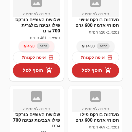
image_not
ima
אופרה (3)
קילוגרם (41)
תמונה לא זמינה
תמונה לא זמינה
כללי (3)
מעדנות בורקס אישי
שלושת האופים בורקס
תפוחי אדמה 600 גרם
פילו גבינה בולגרית
בורקס (9)
700 גרם
לא ידוע (3)
נמצא ב- 520 חנויות
נמצא ב- 481 חנויות
מארז (3)
החל מ-
החל מ-
נטו מלינדה סחר בע"מ (3)
storefront
storefront
איפה לקנות?
איפה לקנות?
יחידות בורקס (2)
add_shopping_cart
add_shopping_cart
הוסף לסל
הוסף לסל
פריט (2)
לא ידוע (2)
image_not
ima
מיליליטר (1)
תמונה לא זמינה
תמונה לא זמינה
מעדנות בורקס פילו
שלושת האופים בורקס
תפוחי אדמה 600 גרם
פילו אצבעות גבינה 700
חטיפים (1)
גרם
נמצא ב- 469 חנויות