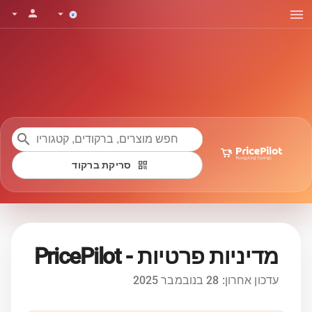
menu
person
arrow_drop_down
arrow_drop_down
search
qr_code
סריקת ברקוד
מדיניות פרטיות - PricePilot
עדכון אחרון: 28 בנובמבר 2025