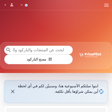
menu
person
arrow_drop_down
arrow_drop_down
search
qr_code
مسح الباركود
ابنوا سلتكم الأسبوعية هنا، وسنبيّن لكم في أي لحظة
close
autorenew
أين يمكن شراؤها بأقل تكلفة.