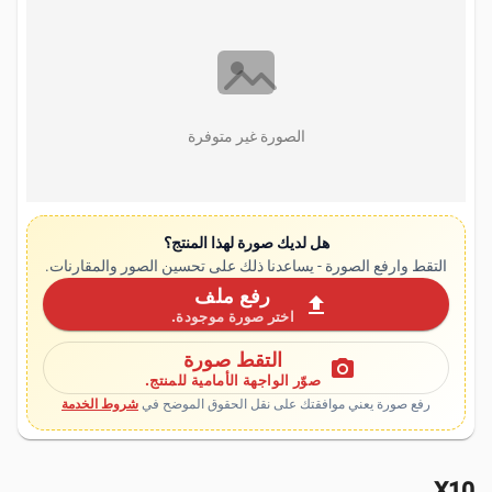
الصورة غير متوفرة
هل لديك صورة لهذا المنتج؟
التقط وارفع الصورة - يساعدنا ذلك على تحسين الصور والمقارنات.
رفع ملف
upload
اختر صورة موجودة.
التقط صورة
photo_camera
صوّر الواجهة الأمامية للمنتج.
رفع صورة يعني موافقتك على نقل الحقوق الموضح في
شروط الخدمة
X10