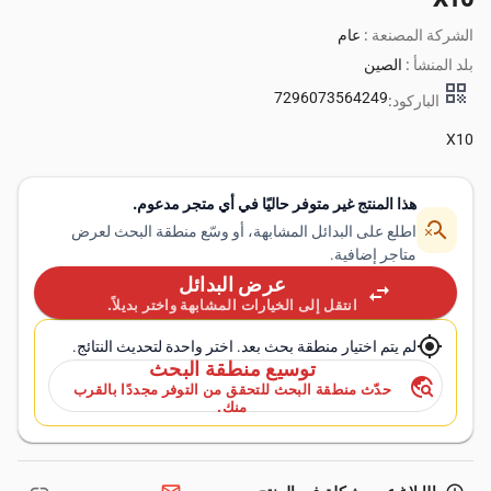
الشركة المصنعة :
عام
بلد المنشأ :
الصين
qr_code
7296073564249
الباركود:
X10
هذا المنتج غير متوفر حاليًا في أي متجر مدعوم.
search_off
اطلع على البدائل المشابهة، أو وسّع منطقة البحث لعرض
متاجر إضافية.
عرض البدائل
swap_horiz
انتقل إلى الخيارات المشابهة واختر بديلاً.
my_location
لم يتم اختيار منطقة بحث بعد. اختر واحدة لتحديث النتائج.
توسيع منطقة البحث
travel_explore
حدّث منطقة البحث للتحقق من التوفر مجددًا بالقرب
منك.